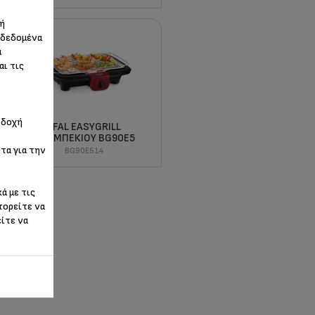
 ή
 δεδομένα
α
αι τις
οδοχή
TEFAL EASYGRILL
ΜΠΆΡΜΠΕΚΙΟΥ BG90E5
τα για την
BG90E514
ά με τις
πορείτε να
είτε να