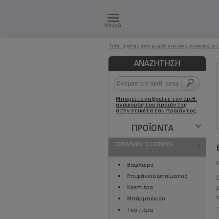
Μενού
Τefal : ήγετης στις μικρές οικιακές συσκευές και
ΑΝΑΖΉΤΗΣΗ
Μπορείτε να βρείτε τον αριθ.
αναφοράς του προϊόντος
στην ετικέτα του προϊόντος
ΠΡΟΪΌΝΤΑ
CONVIVIAL COOKING
Βαφλιέρα
Επιφάνεια ψησίματος
Κρεπιέρα
Μπάρμπεκιου
Τοστιέρα