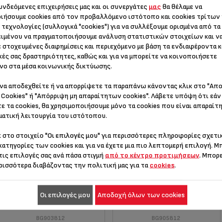
συνδεόμενες επιχειρήσεις μας και οι συνεργάτες
μας
θα θέλαμε να
ιήσουμε cookies από τον προβαλλόμενο ιστότοπο και cookies τρίτων
 τεχνολογίες (συλλογικά "cookies") για να συλλέξουμε ορισμένα από τα
ιμένου να πραγματοποιήσουμε ανάλυση στατιστικών στοιχείων και ν
 στοχευμένες διαφημίσεις και περιεχόμενο με βάση τα ενδιαφέροντα κ
κές σας δραστηριότητες, καθώς και για να μπορείτε να κοινοποιήσετε
νο στα μέσα κοινωνικής δικτύωσης.
να αποδεχθείτε ή να απορρίψετε τα παραπάνω κάνοντας κλικ στο "Απ
FAMILY FLAVOUR GRILL
EASYGRILL ΜΠΆΡΜΠΕΚΙΟΥ
Cookies" ή "Απόρριψη μη απαραίτητων cookies". Λάβετε υπόψη ότι εάν
BG90E5
ε τα cookies, θα χρησιμοποιήσουμε μόνο τα cookies που είναι απαραίτη
TG800012
BG90E514
ατική λειτουργία του ιστότοπου.
κ στο στοιχείο
"Οι επιλογές μου"
για περισσότερες πληροφορίες σχετικ
κατηγορίες των cookies και για να έχετε μια πιο λεπτομερή επιλογή. Μ
τις επιλογές σας ανά πάσα στιγμή
από το κέντρο προτιμήσεων
. Μπορ
ρισσότερα διαβάζοντας την πολιτική μας για τα
cookies
.
Οι επιλογές μου
Αποδοχή όλων των cookies
EASYGRILL
EASYGRILL +
BG903812
BG905812