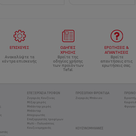
ΕΠΙΣΚΕΥΈΣ
ΟΔΗΓΊΕΣ
ΕΡΩΤΉΣΕΙΣ &
ΧΡΉΣΗΣ
ΑΠΑΝΤΉΣΕΙΣ
Ανακαλύψτε τα
Βρείτε της
Βρείτε
κέντρα επισκευής
οδηγίες χρήσης
απαντήσεις στις
των προϊόντων
ερωτήσεις σας.
Tefal.
ΕΠΕΞΕΡΓΑΣΙΑ ΤΡΟΦΩΝ
ΠΡΟΣΩΠΙΚΉ ΦΡΟΝΤΊΔΑ
ΠΡΩΙΝΌ
Ζυγαριές Κουζίνας
Ζυγαριές Μπάνιου
Βραστή
Μίξερ χειρός
Καφετιέ
ς
Μπλέντερ χειρός
Φρυγαν
Μπλέντερ
ος
Αποχυμωτές
Επεξεργαστές τροφίμων
Multi - Πολυκόπτες
Κουζινομηχανές
ΚΟΥΖΙΝΟΜΗΧΑΝΈΣ
αστές