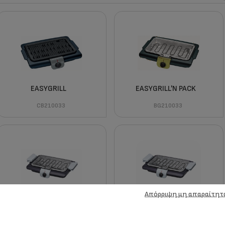
EASYGRILL
EASYGRILL'N PACK
CB210033
BG210033
Απόρριψη μη απαραίτητ
SIMPLY INVENTS
INVENT
BG211012
BG2110G29