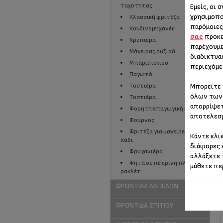
ταχύτητας
Εμείς, οι 
χρησιμοπο
Κλασσική φριτέζα
παρόμοιες
Κουζινομηχανές
σας
προκε
Κρεπιέρα
παρέχουμε
Μάγειρας ρυζιού
διαδικτυα
Μπάρμπεκιου
περιεχόμε
Παγωτό
Μπορείτε 
Τοστιέρα
όλων των 
Τοστιέρα
απορρίψετ
Φορητή επαγωγική εστία
αποτελεσμ
Φούρνος
Φριτέζα για μαγείρεμα χωρίς
Κάντε κλι
λάδι
διάφορες 
Φρυγανιέρα
αλλάξετε 
Ψητά σε πέτρινη πλάκα και
μάθετε πε
ρακλέτ
ΦΡΟΝΤΊΔΑ ΔΑΠΈΔΩΝ
ΦΡΟΝΤΊΔΑ ΣΠΙΤΙΟΎ