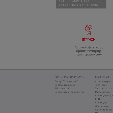
ΧΎΤΡΕΣ ΤΑΧΎΤΗΤΑΣ,
ΚΑΤΣΑΡΌΛΕΣ ΚΑΙ ΤΗΓΆΝΙΑ
ΕΓΓΎΗΣΗ
Ανακαλύψτε τους
όρους εγγύησης
των προϊόντων
ΦΡΟΝΤΊΔΑ ΤΩΝ ΡΟΎΧΩΝ
ΜΑΓΕΊΡΕΜΑ
Λύση "Όλα-σε-ένα"
Ατμομάγειρες
Συστήματα ατμού
Τοστιέρες -
Σίδερα Ατμού
Σαντουιτσιέρε
Συστήματα σιδερώματος
Μπάρμπεκιου
Φριτέζες αέρ
ΕΣΤΙΕΣ
Φριτέζες
Φουρνάκια
Αρτοπαρασκευ