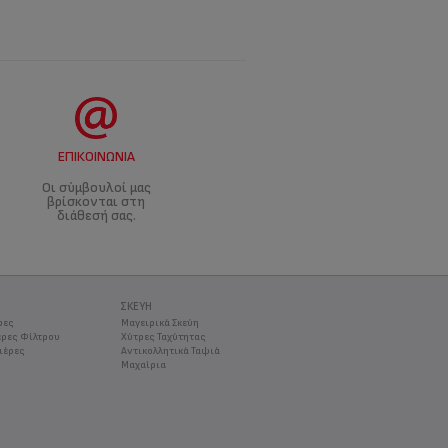
ΕΠΙΚΟΙΝΩΝΊΑ
Οι σύμβουλοί μας
βρίσκονται στη
διάθεσή σας.
ΣΚΕΎΗ
ρες
Μαγειρικά Σκεύη
ρες Φίλτρου
Χύτρες Ταχύτητας
ιέρες
Αντικολλητικά Ταψιά
Μαχαίρια