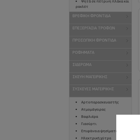
Ψητά σε πέτρινη πλάκα και
ρακλέτ
ΒΡΕΦΙΚΉ ΦΡΟΝΤΊΔΑ
ΕΠΕΞΕΡΓΑΣΊΑ ΤΡΟΦΏΝ
ΠΡΟΣΩΠΙΚΉ ΦΡΟΝΤΊΔΑ
ΡΟΦΉΜΑΤΑ
ΣΙΔΈΡΩΜΑ
ΣΚΕΎΗ ΜΑΓΕΙΡΙΚΉΣ
ΣΥΣΚΕΥΈΣ ΜΑΓΕΙΡΙΚΉΣ
Αρτοπαρασκευαστής
Ατμομάγειρας
Βαφλιέρα
Γιαούρτι
Επιφάνεια ψησίματος
Ηλεκτρική χύτρα