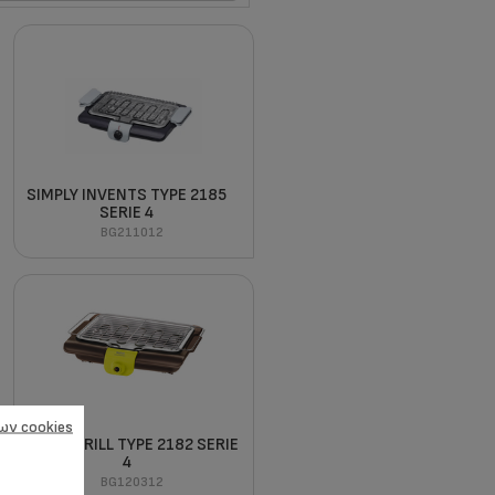
SIMPLY INVENTS TYPE 2185
SERIE 4
BG211012
ων cookies
ADJUST GRILL TYPE 2182 SERIE
4
BG120312