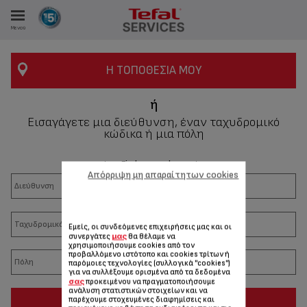
Μενού
Η ΤΟΠΟΘΕΣΊΑ ΜΟΥ
ΑΝΑΛΩΤΩΝ
ή
Εισαγάγετε μια διεύθυνση, έναν ταχυδρομικό
κώδικα ή μια πόλη
ΙΣΤΡΏΣΕΙΣ ΜΑΣ
storeFinder.search.country
Απόρριψη μη απαραίτητων cookies
Εμείς, οι συνδεόμενες επιχειρήσεις μας και οι
μας
συνεργάτες
θα θέλαμε να
χρησιμοποιήσουμε cookies από τον
προβαλλόμενο ιστότοπο και cookies τρίτων ή
παρόμοιες τεχνολογίες (συλλογικά "cookies")
για να συλλέξουμε ορισμένα από τα δεδομένα
σας
προκειμένου να πραγματοποιήσουμε
ανάλυση στατιστικών στοιχείων και να
OK
παρέχουμε στοχευμένες διαφημίσεις και