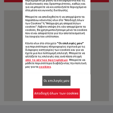
περιεχόμενο με βάση τα ενδιαφέροντα και τις
διαδικτυακές σας δραστηριότητες, καθώς και
για να μπορείτε να κοινοποιήσετε περιεχόμενο
στα μέσα κοινωνικής δικτύωσης.
Μπορείτε να αποδεχθείτε ή να απορρίψετε τα
παραπάνω κάνοντας κλικ στο "Αποδοχή όλων
των Cookies" ή "Απόρριψη μη απαραίτητων
cookies". Λάβετε υπόψη ότι εάν απορρίψετε τα
cookies, θα χρησιμοποιήσουμε μόνο τα cookies
που είναι απαραίτητα για την αποτελεσματική
λειτουργία του ιστότοπου.
"Οι επιλογές μου"
Κάντε κλικ στο στοιχείο
για περισσότερες πληροφορίες σχετικά με τις
διάφορες κατηγορίες των cookies και για να
έχετε μια πιο λεπτομερή επιλογή. Μπορείτε να
αλλάξετε τις επιλογές σας ανά πάσα στιγμή
από το κέντρο προτιμήσεων
. Μπορείτε να
μάθετε περισσότερα διαβάζοντας την πολιτική
cookies
μας για τα
.
Οι επιλογές μου
Αποδοχή όλων των cookies