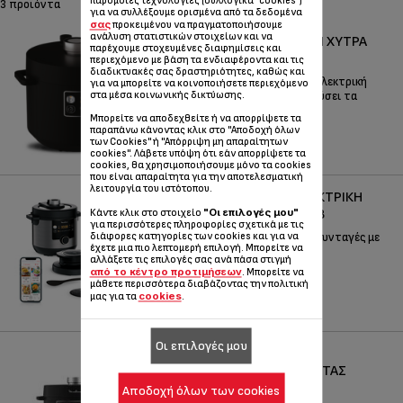
παρόμοιες τεχνολογίες (συλλογικά "cookies")
3 προϊόντα
για να συλλέξουμε ορισμένα από τα δεδομένα
σας
προκειμένου να πραγματοποιήσουμε
ανάλυση στατιστικών στοιχείων και να
TURBO CUISINE ΗΛΕΚΤΡΙΚΉ ΧΎΤΡΑ
παρέχουμε στοχευμένες διαφημίσεις και
ΤΑΧΎΤΗΤΑΣ CY7548
περιεχόμενο με βάση τα ενδιαφέροντα και τις
διαδικτυακές σας δραστηριότητες, καθώς και
Υγιεινά, εύκολα και γρήγορα: Η ηλεκτρική
για να μπορείτε να κοινοποιήσετε περιεχόμενο
στα μέσα κοινωνικής δικτύωσης.
χύτρα ταχύτητας που θα σας λύσει τα
χέρια!
Μπορείτε να αποδεχθείτε ή να απορρίψετε τα
παραπάνω κάνοντας κλικ στο "Αποδοχή όλων
Κωδικός :
CY754830
των Cookies" ή "Απόρριψη μη απαραίτητων
cookies". Λάβετε υπόψη ότι εάν απορρίψετε τα
cookies, θα χρησιμοποιήσουμε μόνο τα cookies
που είναι απαραίτητα για την αποτελεσματική
λειτουργία του ιστότοπου.
TURBO CUISINE & FRY ΗΛΕΚΤΡΙΚΉ
"Οι επιλογές μου"
ΧΎΤΡΑ ΤΑΧΎΤΗΤΑΣ CE7788
Κάντε κλικ στο στοιχείο
για περισσότερες πληροφορίες σχετικά με τις
διάφορες κατηγορίες των cookies και για να
Χιλιάδες νόστιμες & τραγανές συνταγές με
έχετε μια πιο λεπτομερή επιλογή. Μπορείτε να
υγιεινό τρόπο και με μια κίνηση!
αλλάξετε τις επιλογές σας ανά πάσα στιγμή
από το κέντρο προτιμήσεων
. Μπορείτε να
Κωδικός :
CE778810
μάθετε περισσότερα διαβάζοντας την πολιτική
cookies
μας για τα
.
Οι επιλογές μου
MOULINEX TURBO CUISINE
ΗΛΕΚΤΡΙΚΉ ΧΎΤΡΑ ΤΑΧΎΤΗΤΑΣ
CE7548
Αποδοχή όλων των cookies