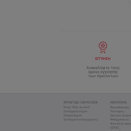
ΕΓΓΎΗΣΗ
Ανακαλύψτε τους
όρους εγγύησης
των προϊόντων
ΦΡΟΝΤΊΔΑ ΤΩΝ ΡΟΎΧΩΝ
ΜΑΓΕΊΡΕΜΑ
Λύση "Όλα-σε-ένα"
Ατμομάγειρες
Συστήματα ατμού
Τοστιέρες -
Σίδερα Ατμού
Σαντουιτσιέρε
Συστήματα σιδερώματος
Μπάρμπεκιου
Φριτέζες αέρ
ΕΣΤΙΕΣ