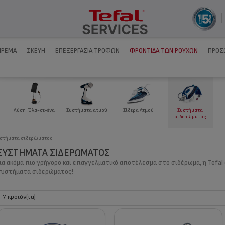
ΊΡΕΜΑ
ΣΚΕΎΗ
ΕΠΕΞΕΡΓΑΣΊΑ ΤΡΟΦΏΝ
ΦΡΟΝΤΊΔΑ ΤΩΝ ΡΟΎΧΩΝ
ΠΡΟΣ
Συστήματα ατμού
Λύση "Όλα-σε-ένα"
Σίδερα Ατμού
Συστήματα
σιδερώματος
στήματα σιδερώματος
ΣΥΣΤΉΜΑΤΑ ΣΙΔΕΡΏΜΑΤΟΣ
Για ακόμα πιο γρήγορο και επαγγελματικό αποτέλεσμα στο σιδέρωμα, η Tefal
συστήματα σιδερώματος!
7 προϊόν(τα)