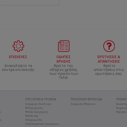
ΕΠΙΣΚΕΥΈΣ
ΟΔΗΓΊΕΣ
ΕΡΩΤΉΣΕΙΣ &
ΧΡΉΣΗΣ
ΑΠΑΝΤΉΣΕΙΣ
Ανακαλύψτε τα
Βρείτε της
Βρείτε
κέντρα επισκευής
οδηγίες χρήσης
απαντήσεις στις
των προϊόντων
ερωτήσεις σας.
Tefal.
ΕΠΕΞΕΡΓΑΣΙΑ ΤΡΟΦΩΝ
ΠΡΟΣΩΠΙΚΉ ΦΡΟΝΤΊΔΑ
ΠΡΩΙΝΌ
Ζυγαριές Κουζίνας
Ζυγαριές Μπάνιου
Βραστή
Μίξερ χειρός
Καφετιέ
ς
Μπλέντερ χειρός
Φρυγαν
Μπλέντερ
ος
Αποχυμωτές
Επεξεργαστές τροφίμων