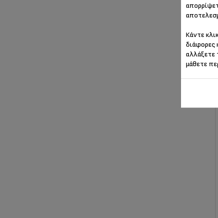
απορρίψετ
αποτελεσμ
Κάντε κλι
διάφορες 
αλλάξετε 
μάθετε πε