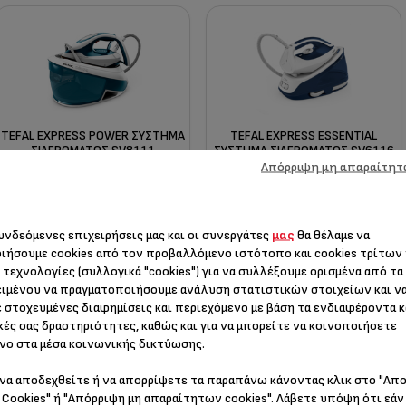
TEFAL EXPRESS PΟWER ΣΎΣΤΗΜΑ
TEFAL EXPRESS ESSENTIAL
ΣΙΔΕΡΏΜΑΤΟΣ SV8111
ΣΎΣΤΗΜΑ ΣΙΔΕΡΏΜΑΤΟΣ SV6116
Απόρριψη μη απαραίτητ
Πανίσχυρη απόδοση με
Μειώστε τον χρόνο
μοναδικό συλλέκτη αλάτων
σιδερώματος έως και 30%*
συνδεόμενες επιχειρήσεις μας και οι συνεργάτες
μας
θα θέλαμε να
ιήσουμε cookies από τον προβαλλόμενο ιστότοπο και cookies τρίτων
 τεχνολογίες (συλλογικά "cookies") για να συλλέξουμε ορισμένα από τα
ιμένου να πραγματοποιήσουμε ανάλυση στατιστικών στοιχείων και ν
 στοχευμένες διαφημίσεις και περιεχόμενο με βάση τα ενδιαφέροντα κ
Σύγκριση
Σύγκριση
κές σας δραστηριότητες, καθώς και για να μπορείτε να κοινοποιήσετε
νο στα μέσα κοινωνικής δικτύωσης.
να αποδεχθείτε ή να απορρίψετε τα παραπάνω κάνοντας κλικ στο "Απ
Cookies" ή "Απόρριψη μη απαραίτητων cookies". Λάβετε υπόψη ότι εάν