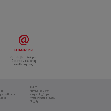
ΕΠΙΚΟΙΝΩΝΊΑ
Οι σύμβουλοί μας
βρίσκονται στη
διάθεσή σας.
ΣΚΕΎΗ
ρες
Μαγειρικά Σκεύη
ρες Φίλτρου
Χύτρες Ταχύτητας
ιέρες
Αντικολλητικά Ταψιά
Μαχαίρια