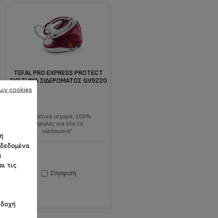
TEFAL PRO EXPRESS PROTECT
ΣΎΣΤΗΜΑ ΣΙΔΕΡΏΜΑΤΟΣ GV9220
ων cookies
Εξαιρετικά ισχυρό, 100%
ασφαλές για όλα τα
υφάσματα*
 ή
 δεδομένα
α
αι τις
Σύγκριση
οδοχή