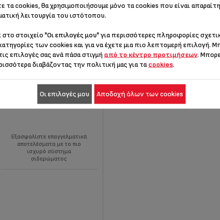
ε τα cookies, θα χρησιμοποιήσουμε μόνο τα cookies που είναι απαραίτη
ατική λειτουργία του ιστότοπου.
κ στο στοιχείο
"Οι επιλογές μου"
για περισσότερες πληροφορίες σχετικ
κατηγορίες των cookies και για να έχετε μια πιο λεπτομερή επιλογή. Μ
τις επιλογές σας ανά πάσα στιγμή
από το κέντρο προτιμήσεων
. Μπορ
ρισσότερα διαβάζοντας την πολιτική μας για τα
cookies
.
TEFAL PRO EXPRESS VISION MAX
Οι επιλογές μου
Αποδοχή όλων των cookies
ΣΎΣΤΗΜΑ ΣΙΔΕΡΏΜΑΤΟΣ GV9920
Εξασφαλίστε επαγγελματικά
αποτελέσματα με το πιο
ισχυρό σύστημα
σιδερώματος