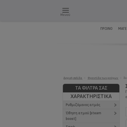
Μενού
ΠΡΩΙΝΌ
ΜΑΓΕ
Αρχική σελίδα
>
Φροντίδα των ρούχων
>
Συ
ΤΑ ΦΊΛΤΡΑ ΣΑΣ
ΧΑΡΑΚΤΗΡΙΣΤΙΚΑ
Ρυθμιζόμενος ατμός
Ώθηση ατμού [steam
120 g/min (2)
boost]
130 g/min (1)