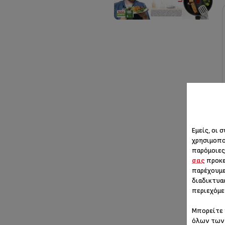
1.4 L (1)
1.8 L (1)
Εμείς, οι 
χρησιμοπο
παρόμοιες
σας
προκε
παρέχουμε
διαδικτυα
περιεχόμε
Μπορείτε 
όλων των 