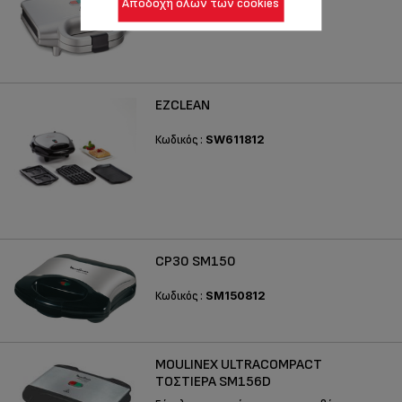
Αποδοχή όλων των cookies
Κωδικός :
SM156140
EZCLEAN
Κωδικός :
SW611812
CP30 SM150
Κωδικός :
SM150812
MOULINEX ULTRACOMPACT
ΤΟΣΤΙΈΡΑ SM156D