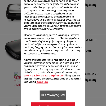
προβαλλόμενο ιστότοπο και cookies τρίτων ή
παρόμοιες τεχνολογίες (συλλογικά "cookies")
Εύκολη στην χρήση και την αποθήκευση
για να συλλέξουμε ορισμένα από τα δεδομένα
σας
προκειμένου να πραγματοποιήσουμε
Κωδικός :
SM193D34
ανάλυση στατιστικών στοιχείων και να
παρέχουμε στοχευμένες διαφημίσεις και
περιεχόμενο με βάση τα ενδιαφέροντα και τις
διαδικτυακές σας δραστηριότητες, καθώς και
για να μπορείτε να κοινοποιήσετε περιεχόμενο
στα μέσα κοινωνικής δικτύωσης.
Μπορείτε να αποδεχθείτε ή να απορρίψετε τα
παραπάνω κάνοντας κλικ στο "Αποδοχή όλων
TEFAL SNACK TIME ΤΟΣΤΙΈΡΑ ΜΕ 2
των Cookies" ή "Απόρριψη μη απαραίτητων
ΣΕΤ ΠΛΆΚΕΣ SW3418
cookies". Λάβετε υπόψη ότι εάν απορρίψετε τα
cookies, θα χρησιμοποιήσουμε μόνο τα cookies
Πολλαπλές λειτουργίες και απόδοση,
που είναι απαραίτητα για την αποτελεσματική
λειτουργία του ιστότοπου.
οποιαδήποτε στιγμή.
"Οι επιλογές μου"
Κάντε κλικ στο στοιχείο
Κωδικός :
SW341812
για περισσότερες πληροφορίες σχετικά με τις
διάφορες κατηγορίες των cookies και για να
έχετε μια πιο λεπτομερή επιλογή. Μπορείτε να
αλλάξετε τις επιλογές σας ανά πάσα στιγμή
ULTRACOMPACT ΤΟΣΤΙΈΡΑ SM1572
από το κέντρο προτιμήσεων
. Μπορείτε να
μάθετε περισσότερα διαβάζοντας την πολιτική
Εύκολη στην χρήση και την αποθήκευση
cookies
μας για τα
.
Κωδικός :
SM157236
Οι επιλογές μου
ULTRACOMPACT SM156