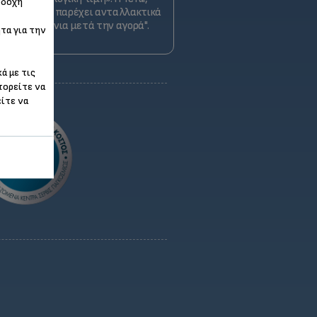
οδοχή
εσμεύεται να παρέχει ανταλλακτικά
ς για 15 χρόνια μετά την αγορά".
τα για την
ά με τις
πορείτε να
είτε να