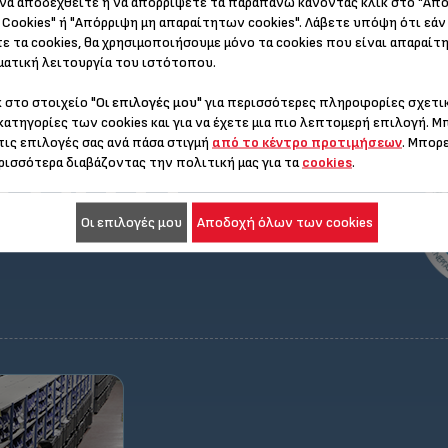
να αποδεχθείτε ή να απορρίψετε τα παραπάνω κάνοντας κλικ στο "Απ
Rowenta, Moulinex και Krups δ
Cookies" ή "Απόρριψη μη απαραίτητων cookies". Λάβετε υπόψη ότι εάν
για όλα σχεδόν τα προϊόντα τη
ε τα cookies, θα χρησιμοποιήσουμε μόνο τα cookies που είναι απαραίτη
ατική λειτουργία του ιστότοπου.
κ στο στοιχείο
"Οι επιλογές μου"
για περισσότερες πληροφορίες σχετικ
κατηγορίες των cookies και για να έχετε μια πιο λεπτομερή επιλογή. Μ
όνια
τις επιλογές σας ανά πάσα στιγμή
από το κέντρο προτιμήσεων
. Μπορ
ρισσότερα διαβάζοντας την πολιτική μας για τα
cookies
.
Οι επιλογές μου
Αποδοχή όλων των cookies