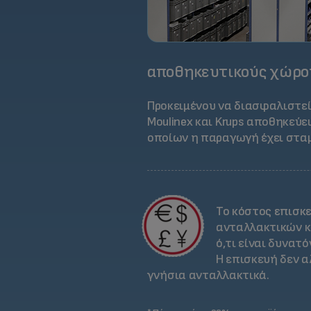
αποθηκευτικούς χώρο
Προκειμένου να διασφαλιστεί
Moulinex και Krups αποθηκεύε
οποίων η παραγωγή έχει στα
Το κόστος επισκ
ανταλλακτικών κα
ό,τι είναι δυνατ
Η επισκευή δεν α
γνήσια ανταλλακτικά.