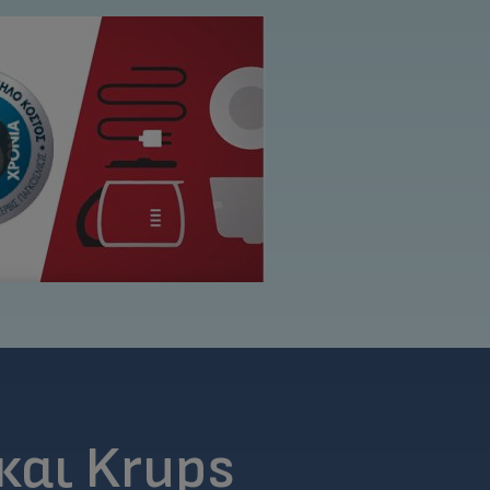
 και Krups