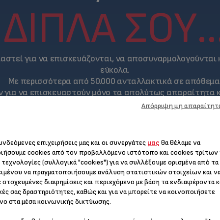
ΔΊΠΛΑ ΣΟΥ..
ιαστεί για να επισκευάζονται, να αποσυναρμολογούνται
εύκολα.
Με περισσότερα από 50.000 ανταλλακτικά σε απόθεμα
όν για να επισκευαστούν μόνο τα απολύτως απαραίτητα κ
Απόρριψη μη απαραίτητ
Οι μ
συνδεόμενες επιχειρήσεις μας και οι συνεργάτες
μας
θα θέλαμε να
Mou
ιήσουμε cookies από τον προβαλλόμενο ιστότοπο και cookies τρίτων
προ
 τεχνολογίες (συλλογικά "cookies") για να συλλέξουμε ορισμένα από τα
παρ
ιμένου να πραγματοποιήσουμε ανάλυση στατιστικών στοιχείων και ν
κάν
συν
 στοχευμένες διαφημίσεις και περιεχόμενο με βάση τα ενδιαφέροντα κ
προ
κές σας δραστηριότητες, καθώς και για να μπορείτε να κοινοποιήσετε
εξε
νο στα μέσα κοινωνικής δικτύωσης.
πλη
ετικέτα «15ετής δέσμευση επισ