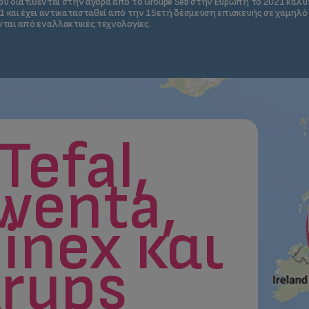
υ διατίθενται στην αγορά από το Groupe Seb στην Ευρώπη το 2021 καλ
21 και έχει αντικατασταθεί από την 15ετή δέσμευση επισκευής σε χαμηλό
ται από εναλλακτικές τεχνολογίες.
Tefal,
wenta,
inex και
rups