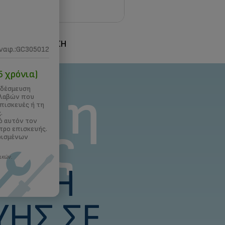
Σ
3D ΕΚΤΥΠΩΣΗ
ναφ.:GC305012
5 χρόνια)
ναι η
 δέσμευση
βλαβών που
επισκευές ή τη
.
τής
ό αυτόν τον
τρο επισκευής.
ρισμένων
ικών.
ΕΥΣΗ
ΥΉΣ ΣΕ