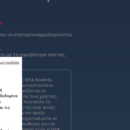
.
 και να επανασυναρμολογούνται
,
αι με το χαμηλότερο κόστος.
ων cookies
ηχανικοί της Tefal, Rowenta,
linex και Krups αναπτύσσουν
 ή
ϊόντα που βασίζονται σε
 δεδομένα
ατηρήσεις από τους χρήστες,
α
οντας ακόμα πιο εύκολη τη
αρμολόγηση της νέας γενιάς
αι τις
ϊόντων. Κάθε νέο προϊόν
τάζεται εξονυχιστικά ώστε να
ροί τις προϋποθέσεις για την
κευής σε λογική τιμή». Η Tefal,