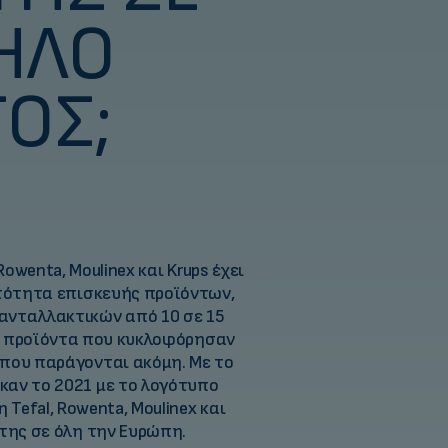
ΗΛΌ
ΟΣ;
?
Rowenta, Moulinex και Krups έχει
ατότητα επισκευής προϊόντων,
ανταλλακτικών από 10 σε 15
έα προϊόντα που κυκλοφόρησαν
 που παράγονται ακόμη. Με το
αν το 2021 με το λογότυπο
Tefal, Rowenta, Moulinex και
 της σε όλη την Ευρώπη.