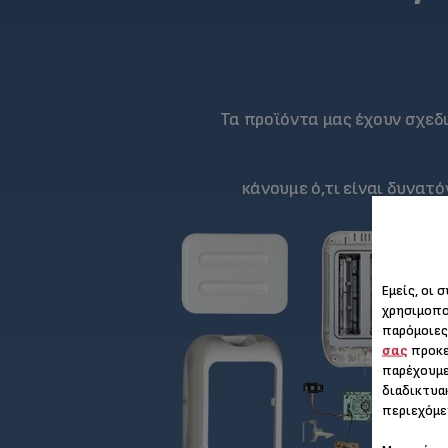
Τα προϊόντα μας έχουν σχεδ
κάνουμε ό,τι είναι δυνατ
Εμείς, οι 
χρησιμοπο
παρόμοιες
σας
προκε
παρέχουμε
διαδικτυα
περιεχόμε