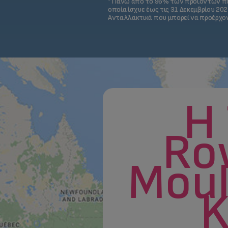
* Πάνω από το 96% των προϊόντων πο
οποία ίσχυε έως τις 31 Δεκεμβρίου 20
Ανταλλακτικά που μπορεί να προέρχον
H 
Ro
Moul
K