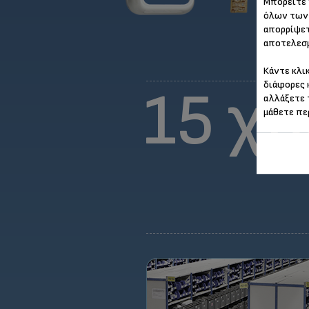
Μπορείτε 
όλων των 
απορρίψετ
αποτελεσμ
Κάντε κλι
διάφορες 
15 χρ
αλλάξετε 
μάθετε πε