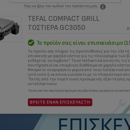
Πώς να βρω τον κωδικό του προϊόντος μου;
TEFAL COMPACT GRILL
ΜΑΣ
ME ΠΟΙΟ ΤΡΟΠΟ;
ΚΕΝΤΡΑ ΕΠΙΣΚΕΥΩΝ
ΟΙ ΛΥΣΕΙΣ ΜΑ
ΤΟΣΤΙΈΡΑ GC3050
Α
Το προϊόν σας είναι επισκευάσιμο (1
Τι εί
Το προϊόν σας πληροί τις προϋποθέσεις για την 15ετή
επισκευής με χαμηλό κόστος για τις πλειοψηφία των 
ενδέχεται να συμβούν*. Τα ανταλλακτικά για αυτές τις 
συντήρηση είναι επομένως διαθέσιμα σε χαμηλό κόστος
15ε
Μπορείτε να αγοράσετε μερικά από τα ανταλλακτικά απ
ιστότοπο ή να επικοινωνήσετε με το πλησιέστερο κέν
*Εκτός από την περίπτωση προσωρινής εξάντλησης ο
ανταλλακτικών.
*Εκτός από την περίπτωση προσωρινής εξάντλησης ορισμένων ανταλλακτ
ΔΈΣΜ
ΒΡΕΊΤΕ ΈΝΑΝ ΕΠΙΣΚΕΥΑΣΤΉ
ΕΠΙΣΚΕ