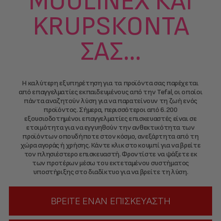
MOULINEX ΚΑΙ
KRUPSΚΟΝΤΆ
ΣΑΣ...
Η καλύτερη εξυπηρέτηση για τα προϊόντα σας παρέχεται
από επαγγελματίες εκπαιδευμένους από την Tefal, οι οποίοι
πάντα αναζητούν λύση για να παρατείνουν τη ζωή ενός
προϊόντος. Σήμερα, περισσότεροι από 6.200
εξουσιοδοτημένοι επαγγελματίες επισκευαστές είναι σε
ετοιμότητα για να εγγυηθούν την ανθεκτικότητα των
προϊόντων οπουδήποτε στον κόσμο, ανεξάρτητα από τη
χώρα αγοράς ή χρήσης. Κάντε κλικ στο κουμπί για να βρείτε
τον πλησιέστερο επισκευαστή. Φροντίστε να ψάξετε εκ
των προτέρων μέσω του εκτεταμένου συστήματος
υποστήριξης στο διαδίκτυο για να βρείτε τη λύση.
ΒΡΕΊΤΕ ΈΝΑΝ ΕΠΙΣΚΕΥΑΣΤΉ