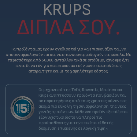
KRUPS
ΔΊΠΛΑ ΣΟΥ.
Τα προϊόντα μας έχουν σχεδιαστεί για να επισκευάζονται, να
αποσυναρμολογούνται και να επανασυναρμολογούνται εύκολα. Με
περισσότερα από 50.000 ανταλλακτικά σε απόθεμα, κάνουμε ό,τι
είναι δυνατόν για να επισκευαστούν μόνο τα απολύτως
απαραίτητα και με το χαμηλότερο κόστος.
Οι μηχανικοί της Tefal, Rowenta, Moulinex και
Krups αναπτύσσουν προϊόντα που βασίζονται
σε παρατηρήσεις από τους χρήστες, κάνοντας
ακόμα πιο εύκολη τη συναρμολόγηση της νέας
γενιάς προϊόντων. Κάθε νέο προϊόν εξετάζεται
εξονυχιστικά ώστε να πληροί τις
προϋποθέσεις για την ετικέτα «15ετής
δέσμευση επισκευής σε λογική τιμή».