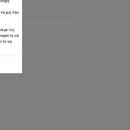
οδοχή
τα για την
ά με τις
πορείτε να
είτε να