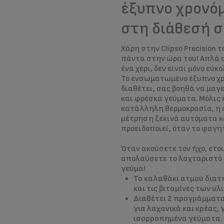
έξυπνο χρονό
στη διάθεσή σ
Χάρη στην Clipso Precision τ
πάντα στην ώρα του! Απλά α
ένα χέρι, δεν είναι μόνο εύκο
Το ενσωματωμένο έξυπνο χρ
διαθέτει, σας βοηθά να μαγ
και φρέσκα γεύματα. Μόλις 
κατάλληλη θερμοκρασία, η
μέτρηση ξεκινά αυτόματα κ
προειδοποιεί, όταν το φαγητ
Όταν ακούσετε τον ήχο, ετο
απολαύσετε το λαχταριστό 
γεύμα!
Το καλαθάκι ατμού διατ
και τις βιταμίνες των υλ
Διαθέτει 2 προγράμματ
για λαχανικά και κρέας,
ισορροπημένα γεύματα.