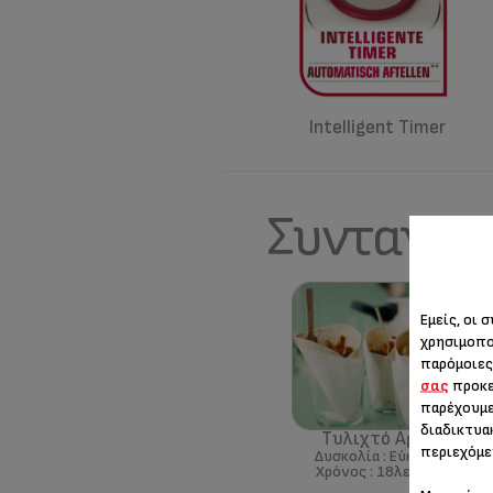
Intelligent Timer
Συνταγές
Εμείς, οι 
χρησιμοπο
παρόμοιες
σας
προκε
παρέχουμε
διαδικτυα
Τυλιχτό Αρνί
περιεχόμε
Δυσκολία :
Εύκολο
Χρόνος :
18λεπτά