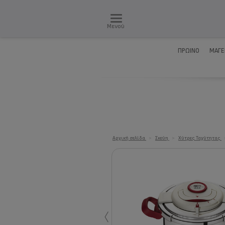
Μενού
ΠΡΩΙΝΌ
ΜΑΓΕ
Αρχική σελίδα
>
Σκεύη
>
Χύτρες Ταχύτητας
‹