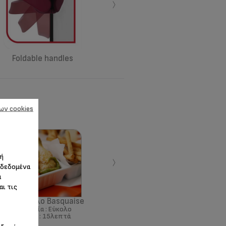
›
Foldable handles
ων cookies
›
 ή
 δεδομένα
α
αι τις
Κοτόπουλο Basquaise
Δυσκολία :
Εύκολο
Χρόνος :
15λεπτά