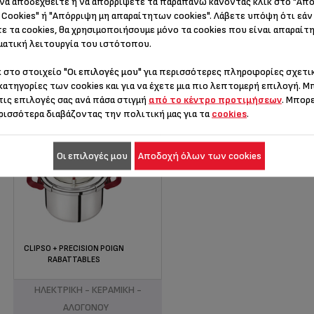
να αποδεχθείτε ή να απορρίψετε τα παραπάνω κάνοντας κλικ στο "Απ
Cookies" ή "Απόρριψη μη απαραίτητων cookies". Λάβετε υπόψη ότι εάν
ε τα cookies, θα χρησιμοποιήσουμε μόνο τα cookies που είναι απαραίτη
ατική λειτουργία του ιστότοπου.
ιστικά
κ στο στοιχείο
"Οι επιλογές μου"
για περισσότερες πληροφορίες σχετικ
κατηγορίες των cookies και για να έχετε μια πιο λεπτομερή επιλογή. Μ
τις επιλογές σας ανά πάσα στιγμή
από το κέντρο προτιμήσεων
. Μπορ
ρισσότερα διαβάζοντας την πολιτική μας για τα
cookies
.
Οι επιλογές μου
Αποδοχή όλων των cookies
CLIPSO + PRECISION POIGN
RABATTABLES
ΕΠΑΓΩΓΙΚΗ ΕΣΤΙΑ - ΑΕΡΙΟΥ -
ΗΛΕΚΤΡΙΚΗ - ΚΕΡΑΜΙΚΗ -
ΑΛΟΓΟΝΟΥ