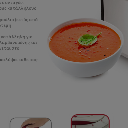
ε συνταγές.
τους κατάλληλους
ρούλια (εκτός από
λότερη
 κατάλληλη για
ιλαμβανομένης και
νεται στο
 καλύψει κάθε σας