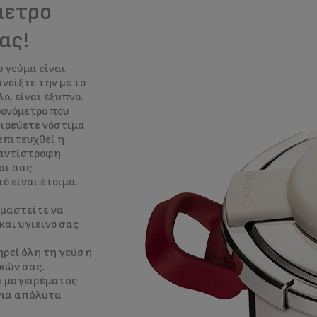
μετρο
ας!
ο γεύμα είναι
νοίξτε την με το
λο, είναι έξυπνο.
ονόμετρο που
ειρεύετε νόστιμα
επιτευχθεί η
 αντίστροφη
αι σας
ό είναι έτοιμο.
ιμαστείτε να
και υγιεινό σας
ηρεί όλη τη γεύση
ικών σας.
α μαγειρέματος
 για απόλυτα