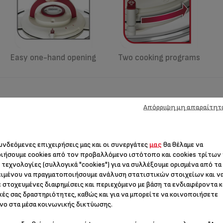
Easy one-hand opening
Two cooking programs
Απόρριψη μη απαραίτητ
συνδεόμενες επιχειρήσεις μας και οι συνεργάτες
μας
θα θέλαμε να
ιήσουμε cookies από τον προβαλλόμενο ιστότοπο και cookies τρίτων
 τεχνολογίες (συλλογικά "cookies") για να συλλέξουμε ορισμένα από τα
ιμένου να πραγματοποιήσουμε ανάλυση στατιστικών στοιχείων και ν
 στοχευμένες διαφημίσεις και περιεχόμενο με βάση τα ενδιαφέροντα κ
κές σας δραστηριότητες, καθώς και για να μπορείτε να κοινοποιήσετε
Κοτόπουλο με Κρέμα
Ρεβίθια, Κολοκυθάκια και
νο στα μέσα κοινωνικής δικτύωσης.
Δυσκολία :
Εύκολο
Σπανάκι με Κάρι
Χρόνος :
35λεπτά
Δυσκολία :
Εύκολο
Χρόνος :
31λεπτά