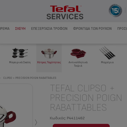
ΊΡΕΜΑ
ΣΚΕΎΗ
ΕΠΕΞΕΡΓΑΣΊΑ ΤΡΟΦΏΝ
ΦΡΟΝΤΊΔΑ ΤΩΝ ΡΟΎΧΩΝ
ΠΡΟΣ
Μαγειρικά Σκεύη
Χύτρες Ταχύτητας
Αντικολλητικά
Μαχαίρια
Ταψιά
>
CLIPSO + PRECISION POIGN RABATTABLES
TEFAL CLIPSO +
PRECISION POIGN
RABATTABLES
›
Κωδικός:
P4411462