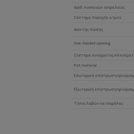
Αριθ. συσκευών ασφαλείας
Σύστημα παροχής ατμού
Δείκτης πίεσης
One-handed opening
Σύστημα ανοίγματος/κλεισίματ
Pot material
Εσωτερική επίστρωση/φινίρισ
Εξωτερική επίστρωση/φινίρισ
Τύποι λαβών κατσαρόλας