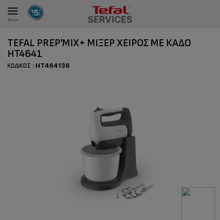
Μενού
TEFAL PREP'MIX+ ΜΊΞΕΡ ΧΕΙΡΌΣ ΜΕ ΚΆΔΟ
HT4641
ΚΩΔΙΚΌΣ :
HT464138
ΑΝΑΛΩΤΩΝ
ΙΣΤΡΏΣΕΙΣ ΜΑΣ