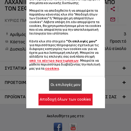
ΛΑΧΑΝΙΚΆ ΚΑΙ ΣΆΛΤΣΑ CHIMICHURRI ΑΠΌ
στα μέσα κοινωνικής δικτύωσης.
ΤΟΝ ΣΕΦ ΠΆΝΟ ΙΩΑΝΝΊΔΗ!
Μπορείτε να αποδεχθείτε ή να απορρίψετε τα
παραπάνω κάνοντας κλικ στο "Αποδοχή όλων
των Cookies" ή "Απόρριψη μη απαραίτητων
ΚΥΡΊΩΣ ΠΙΆΤΑ
cookies". Λάβετε υπόψη ότι εάν απορρίψετε τα
cookies, θα χρησιμοποιήσουμε μόνο τα cookies
που είναι απαραίτητα για την αποτελεσματική
3
λειτουργία του ιστότοπου.
Αριθμός ατόμων
Προσιτό
Κόστος
"Οι επιλογές μου"
Κάντε κλικ στο στοιχείο
για περισσότερες πληροφορίες σχετικά με τις
Πολύ εύκολο
Δυσκολία
διάφορες κατηγορίες των cookies και για να
έχετε μια πιο λεπτομερή επιλογή. Μπορείτε να
αλλάξετε τις επιλογές σας ανά πάσα στιγμή
από το κέντρο προτιμήσεων
. Μπορείτε να
μάθετε περισσότερα διαβάζοντας την πολιτική
ΣΥΣΤΑΤΙΚΆ
cookies
μας για τα
.
ΠΡΟΕΤΟΙΜΑΣΊΑ
Οι επιλογές μου
ΠΡΟΪΌΝΤΑ TEFAL ΓΙΑ ΤΗΝ ΕΚΤΈΛΕΣΗ ΤΗΣ ΣΥΝΤΑΓΉΣ ΣΑΣ
Αποδοχή όλων των cookies
Ακολουθήστε μας στο: