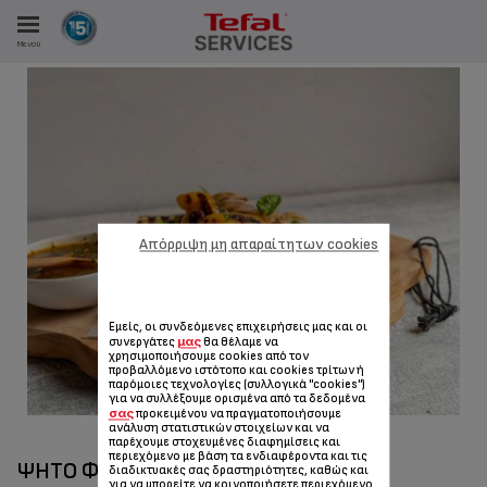
Μενού
ΑΝΑΛΩΤΩΝ
ΙΣΤΡΏΣΕΙΣ ΜΑΣ
Απόρριψη μη απαραίτητων cookies
Εμείς, οι συνδεόμενες επιχειρήσεις μας και οι
μας
συνεργάτες
θα θέλαμε να
χρησιμοποιήσουμε cookies από τον
προβαλλόμενο ιστότοπο και cookies τρίτων ή
παρόμοιες τεχνολογίες (συλλογικά "cookies")
για να συλλέξουμε ορισμένα από τα δεδομένα
σας
προκειμένου να πραγματοποιήσουμε
ανάλυση στατιστικών στοιχείων και να
παρέχουμε στοχευμένες διαφημίσεις και
περιεχόμενο με βάση τα ενδιαφέροντα και τις
ΨΗΤΌ ΦΙΛΈΤΟ ΚΟΤΌΠΟΥΛΟ ΜΕ ΨΗΤΆ
διαδικτυακές σας δραστηριότητες, καθώς και
για να μπορείτε να κοινοποιήσετε περιεχόμενο