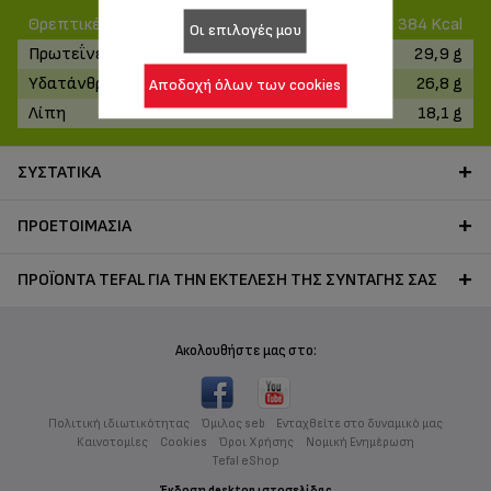
Θρεπτικές αξίες
384 Kcal
Οι επιλογές μου
Πρωτεΐνες
29,9 g
Υδατάνθρακες
26,8 g
Αποδοχή όλων των cookies
Λίπη
18,1 g
ΣΥΣΤΑΤΙΚΆ
ΠΡΟΕΤΟΙΜΑΣΊΑ
ΠΡΟΪΌΝΤΑ TEFAL ΓΙΑ ΤΗΝ ΕΚΤΈΛΕΣΗ ΤΗΣ ΣΥΝΤΑΓΉΣ ΣΑΣ
Ακολουθήστε μας στο:
Πολιτική ιδιωτικότητας
Όμιλος seb
Ενταχθείτε στο δυναμικό μας
Καινοτομίες
Cookies
Όροι Χρήσης
Νομική Ενημέρωση
Tefal eShop
Έκδοση desktop ιστοσελίδας