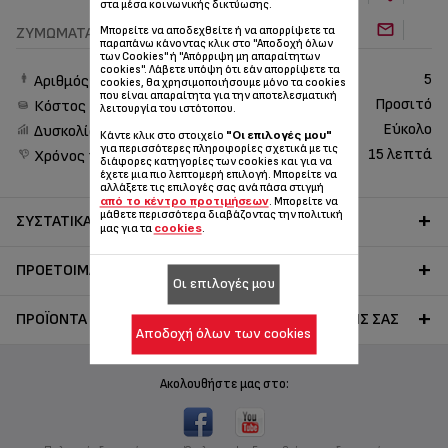
στα μέσα κοινωνικής δικτύωσης.
ΖΎΜΩΜΑΤΑ
Μπορείτε να αποδεχθείτε ή να απορρίψετε τα
παραπάνω κάνοντας κλικ στο "Αποδοχή όλων
των Cookies" ή "Απόρριψη μη απαραίτητων
cookies". Λάβετε υπόψη ότι εάν απορρίψετε τα
5
Αριθμός ατόμων
cookies, θα χρησιμοποιήσουμε μόνο τα cookies
που είναι απαραίτητα για την αποτελεσματική
Προσιτό
Κόστος
λειτουργία του ιστότοπου.
Εύκολο
Δυσκολία
"Οι επιλογές μου"
Κάντε κλικ στο στοιχείο
για περισσότερες πληροφορίες σχετικά με τις
15 λεπτά
Χρόνος προετοιμασίας
διάφορες κατηγορίες των cookies και για να
έχετε μια πιο λεπτομερή επιλογή. Μπορείτε να
αλλάξετε τις επιλογές σας ανά πάσα στιγμή
από το κέντρο προτιμήσεων
. Μπορείτε να
μάθετε περισσότερα διαβάζοντας την πολιτική
ΣΥΣΤΑΤΙΚΆ
cookies
μας για τα
.
ΠΡΟΕΤΟΙΜΑΣΊΑ
Οι επιλογές μου
ΠΡΟΪΌΝΤΑ TEFAL ΓΙΑ ΤΗΝ ΕΚΤΈΛΕΣΗ ΤΗΣ ΣΥΝΤΑΓΉΣ ΣΑΣ
Αποδοχή όλων των cookies
Ακολουθήστε μας στο: