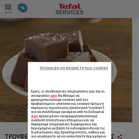
Μενού
ΑΝΑΛΩΤΩΝ
ΙΣΤΡΏΣΕΙΣ ΜΑΣ
Απόρριψη μη απαραίτητων cookies
Εμείς, οι συνδεόμενες επιχειρήσεις μας και οι
μας
συνεργάτες
θα θέλαμε να
χρησιμοποιήσουμε cookies από τον
προβαλλόμενο ιστότοπο και cookies τρίτων ή
παρόμοιες τεχνολογίες (συλλογικά "cookies")
για να συλλέξουμε ορισμένα από τα δεδομένα
σας
προκειμένου να πραγματοποιήσουμε
ανάλυση στατιστικών στοιχείων και να
παρέχουμε στοχευμένες διαφημίσεις και
περιεχόμενο με βάση τα ενδιαφέροντα και τις
διαδικτυακές σας δραστηριότητες, καθώς και
ΤΡΟΎΦΕΣ ΜΕ ΚΟΜΜΑΤΆΚΙΑ ΣΟΚΟΛΆΤΑΣ
για να μπορείτε να κοινοποιήσετε περιεχόμενο