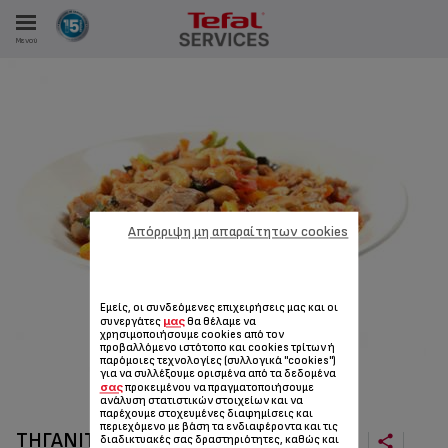
Μενού
ΑΝΑΛΩΤΩΝ
ΙΣΤΡΏΣΕΙΣ ΜΑΣ
Απόρριψη μη απαραίτητων cookies
Εμείς, οι συνδεόμενες επιχειρήσεις μας και οι
μας
συνεργάτες
θα θέλαμε να
χρησιμοποιήσουμε cookies από τον
προβαλλόμενο ιστότοπο και cookies τρίτων ή
παρόμοιες τεχνολογίες (συλλογικά "cookies")
για να συλλέξουμε ορισμένα από τα δεδομένα
σας
προκειμένου να πραγματοποιήσουμε
ανάλυση στατιστικών στοιχείων και να
παρέχουμε στοχευμένες διαφημίσεις και
περιεχόμενο με βάση τα ενδιαφέροντα και τις
ΤΗΓΑΝΙΤΌ ΚΟΤΌΠΟΥΛΟ ΚΑΙ ΚΆΣΙΟΥΣ
διαδικτυακές σας δραστηριότητες, καθώς και