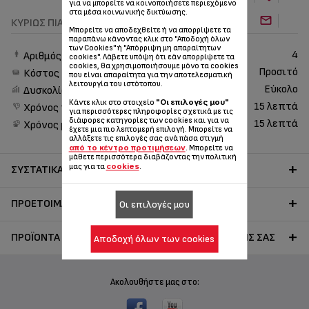
για να μπορείτε να κοινοποιήσετε περιεχόμενο
στα μέσα κοινωνικής δικτύωσης.
ΚΥΡΊΩΣ ΠΙΆΤΑ
Μπορείτε να αποδεχθείτε ή να απορρίψετε τα
παραπάνω κάνοντας κλικ στο "Αποδοχή όλων
των Cookies" ή "Απόρριψη μη απαραίτητων
4
Αριθμός ατόμων
cookies". Λάβετε υπόψη ότι εάν απορρίψετε τα
cookies, θα χρησιμοποιήσουμε μόνο τα cookies
Προσιτό
Κόστος
που είναι απαραίτητα για την αποτελεσματική
λειτουργία του ιστότοπου.
Εύκολο
Δυσκολία
"Οι επιλογές μου"
Κάντε κλικ στο στοιχείο
15 λεπτά
Χρόνος προετοιμασίας
για περισσότερες πληροφορίες σχετικά με τις
διάφορες κατηγορίες των cookies και για να
15 λεπτά
Χρόνος μαγειρέματος
έχετε μια πιο λεπτομερή επιλογή. Μπορείτε να
αλλάξετε τις επιλογές σας ανά πάσα στιγμή
από το κέντρο προτιμήσεων
. Μπορείτε να
μάθετε περισσότερα διαβάζοντας την πολιτική
cookies
μας για τα
.
ΣΥΣΤΑΤΙΚΆ
ΠΡΟΕΤΟΙΜΑΣΊΑ
Οι επιλογές μου
ΠΡΟΪΌΝΤΑ TEFAL ΓΙΑ ΤΗΝ ΕΚΤΈΛΕΣΗ ΤΗΣ ΣΥΝΤΑΓΉΣ ΣΑΣ
Αποδοχή όλων των cookies
Ακολουθήστε μας στο: