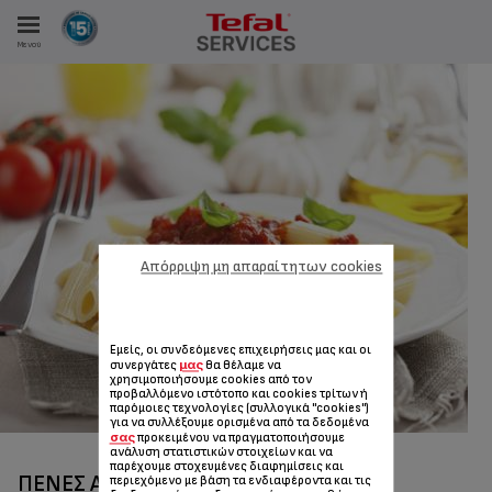
Μενού
ΑΝΑΛΩΤΩΝ
ΙΣΤΡΏΣΕΙΣ ΜΑΣ
Απόρριψη μη απαραίτητων cookies
Εμείς, οι συνδεόμενες επιχειρήσεις μας και οι
μας
συνεργάτες
θα θέλαμε να
χρησιμοποιήσουμε cookies από τον
προβαλλόμενο ιστότοπο και cookies τρίτων ή
παρόμοιες τεχνολογίες (συλλογικά "cookies")
για να συλλέξουμε ορισμένα από τα δεδομένα
σας
προκειμένου να πραγματοποιήσουμε
ανάλυση στατιστικών στοιχείων και να
παρέχουμε στοχευμένες διαφημίσεις και
ΠΈΝΕΣ ΑΛΆ ΑΡΑΜΠΙΆΤΑ (ΖΥΜΑΡΙΚΆ ΣΕ
περιεχόμενο με βάση τα ενδιαφέροντα και τις