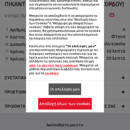
διαδικτυακές σας δραστηριότητες, καθώς και
ΠΙΚΆΝΤΙΚΗ ΣΆΛΤΣΑ ΝΤΟΜΆΤΑΣ ΚΑΙ ΣΚΌΡΔΟΥ)
για να μπορείτε να κοινοποιήσετε περιεχόμενο
στα μέσα κοινωνικής δικτύωσης.
ΚΥΡΊΩΣ ΠΙΆΤΑ
Μπορείτε να αποδεχθείτε ή να απορρίψετε τα
παραπάνω κάνοντας κλικ στο "Αποδοχή όλων
των Cookies" ή "Απόρριψη μη απαραίτητων
cookies". Λάβετε υπόψη ότι εάν απορρίψετε τα
4
Αριθμός ατόμων
cookies, θα χρησιμοποιήσουμε μόνο τα cookies
που είναι απαραίτητα για την αποτελεσματική
Φτηνό
Κόστος
λειτουργία του ιστότοπου.
Πολύ εύκολο
Δυσκολία
"Οι επιλογές μου"
Κάντε κλικ στο στοιχείο
για περισσότερες πληροφορίες σχετικά με τις
10 λεπτά
Χρόνος προετοιμασίας
διάφορες κατηγορίες των cookies και για να
έχετε μια πιο λεπτομερή επιλογή. Μπορείτε να
20 λεπτά
Χρόνος μαγειρέματος
αλλάξετε τις επιλογές σας ανά πάσα στιγμή
από το κέντρο προτιμήσεων
. Μπορείτε να
μάθετε περισσότερα διαβάζοντας την πολιτική
cookies
μας για τα
.
ΣΥΣΤΑΤΙΚΆ
Οι επιλογές μου
ΠΡΟΕΤΟΙΜΑΣΊΑ
Αποδοχή όλων των cookies
ΠΡΟΪΌΝΤΑ TEFAL ΓΙΑ ΤΗΝ ΕΚΤΈΛΕΣΗ ΤΗΣ ΣΥΝΤΑΓΉΣ ΣΑΣ
Ακολουθήστε μας στο: