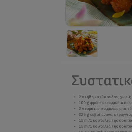
Συστατικ
2 στήθη κοτόπουλου, χωρίς 
100 g φρέσκα κρεμμύδια σε 
2 ντομάτες, κομμένες στα τ
225 g κύβοι ανανά, στραγγισ
15 ml/1 κουταλιά της σούπας
15 ml/1 κουταλιά της σούπα