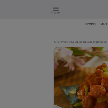
Μενού
ΠΡΩΙΝΌ
ΜΑΓΕ
Τefal : ήγετης στις μικρές οικιακές συσκευές και