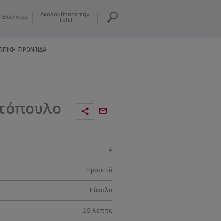
Ακολουθήστε την
Ελληνικά
Tefal
ΩΠΙΚΗ ΦΡΟΝΤΙΔΑ
οτόπουλο
4
Προσιτό
Εύκολο
15 λεπτά