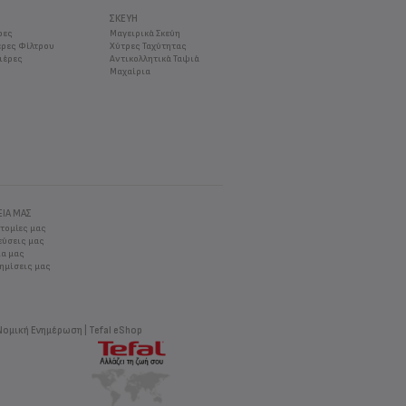
ΣΚΕΎΗ
ρες
Μαγειρικά Σκεύη
ρες Φίλτρου
Χύτρες Ταχύτητας
ιέρες
Αντικολλητικά Ταψιά
Μαχαίρια
ΕΊΑ ΜΑΣ
οτομίες μας
εύσεις μας
ία μας
ημίσεις μας
Νομική Ενημέρωση
Tefal eShop