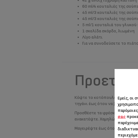
42 g ανοιχτόχρωμη καστανή
60 ml/4 κουταλιές της σούπ
45 ml/3 κουταλιές της σούπ
45 ml/3 κουταλιές της σούπ
5 ml/1 κουταλιά του γλυκού 
1 σκελίδα σκόρδο, λιωμένη
Λίγο αλάτι
Για να συνοδεύσετε το πιάτο
Προετοιμ
Κόψτε το κοτόπουλο σε λεπτές φ
Εμείς, οι 
τηγάνι έως ότου να βγάλει καπν
χρησιμοπο
παρόμοιες
Προσθέστε τα φρέσκα κρεμμυδάκια
σας
προκε
ανακατέψτε. Χαμηλώστε λίγο τη 
παρέχουμε
Μαγειρέψτε έως ότου να δέσει, 
διαδικτυα
περιεχόμε