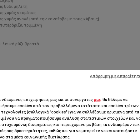
 ζάχαρη
ας ξύδι μηλίτη
ας χυμός ντομάτας
ας χυμός ανανά (από την κονσέρβα με τους κύβους)
πιπερόριζα, τριμμένη
: λευκό ρύζι βραστό
ασία
Απόρριψη μη απαραίτητ
έτες και βάλτε το στην άκρη. Αναμείξτε όλα τα συστατικά της σάλτσας
συνδεόμενες επιχειρήσεις μας και οι συνεργάτες
μας
θα θέλαμε να
ό. Τηγανίστε το κοτόπουλο στο λάδι έως ότου να ροδίσει.
ιήσουμε cookies από τον προβαλλόμενο ιστότοπο και cookies τρίτων
 τεχνολογίες (συλλογικά "cookies") για να συλλέξουμε ορισμένα από τα
, τις ντομάτες και τους κύβους ανανά και ζεστάνετέ τα καλά. Προσθέσ
ιμένου να πραγματοποιήσουμε ανάλυση στατιστικών στοιχείων και ν
φωτιά εάν χρειαστεί.
 στοχευμένες διαφημίσεις και περιεχόμενο με βάση τα ενδιαφέροντα κ
ανακατεύοντας συνεχώς. Σερβίρετε με λευκό ρύζι βραστό.
κές σας δραστηριότητες, καθώς και για να μπορείτε να κοινοποιήσετε
νο στα μέσα κοινωνικής δικτύωσης.