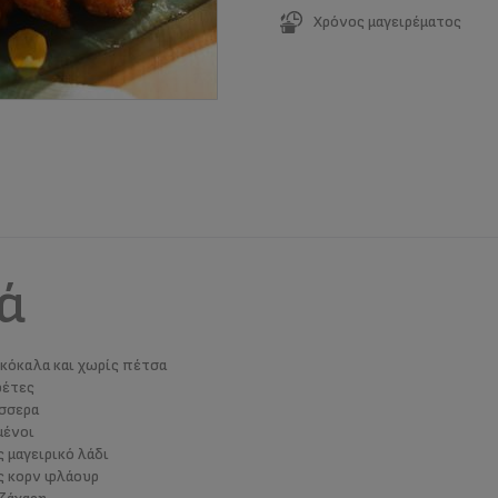
Χρόνος μαγειρέματος
ά
κόκαλα και χωρίς πέτσα
φέτες
έσσερα
μένοι
 μαγειρικό λάδι
ς κορν φλάουρ