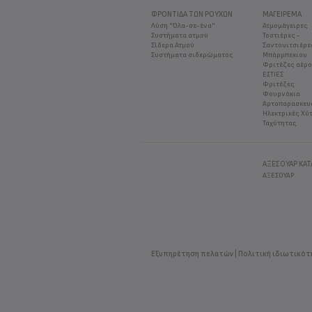
ΦΡΟΝΤΊΔΑ ΤΩΝ ΡΟΎΧΩΝ
ΜΑΓΕΊΡΕΜΑ
Λύση "Όλα-σε-ένα"
Ατμομάγειρες
Συστήματα ατμού
Τοστιέρες -
Σίδερα Ατμού
Σαντουιτσιέρε
Συστήματα σιδερώματος
Μπάρμπεκιου
Φριτέζες αέρ
ΕΣΤΙΕΣ
Φριτέζες
Φουρνάκια
Αρτοπαρασκευ
Ηλεκτρικές Χύ
Ταχύτητας
ΑΞΕΣΟΥΑΡ ΚΑ
ΑΞΕΣΟΥΑΡ
Εξυπηρέτηση πελατών
Πολιτική ιδιωτικότ