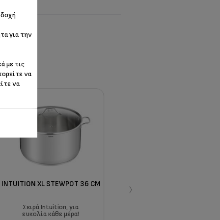
οδοχή
ης
τα για την
ά με τις
πορείτε να
είτε να
›
INTUITION XL STEWPOT 36 CM
Σειρά Intuition, για
ευκολία κάθε μέρα!