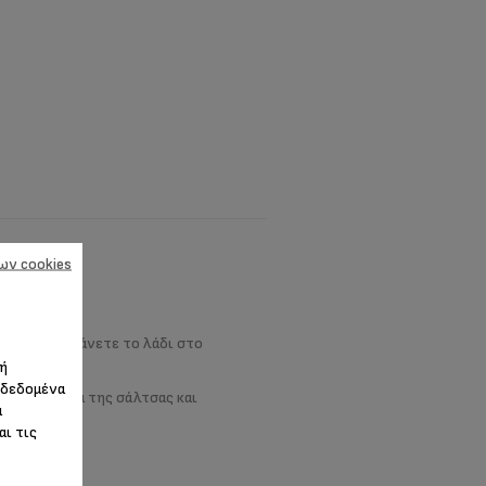
ων cookies
 μαζί. Ζεστάνετε το λάδι στο
 ή
 δεδομένα
τε το μείγμα της σάλτσας και
α
αι τις