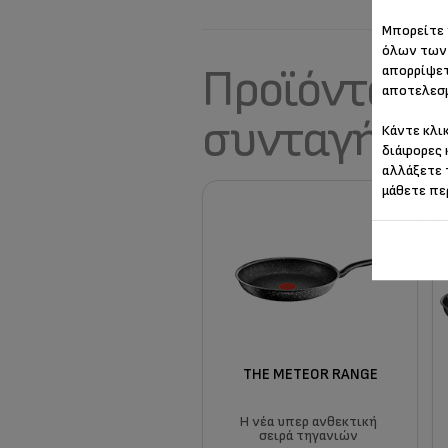
Μπορείτε 
όλων των 
Προϊόντα Te
απορρίψετ
αποτελεσμ
συνταγής σ
Κάντε κλι
διάφορες 
αλλάξετε 
μάθετε πε
THE METEOR RANGE
Η νέα υπερ ανθεκτική
σειρά τηγανιών