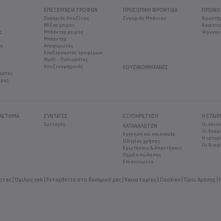
ΕΠΕΞΕΡΓΑΣΙΑ ΤΡΟΦΩΝ
ΠΡΟΣΩΠΙΚΉ ΦΡΟΝΤΊΔΑ
ΠΡΩΙΝΌ
Ζυγαριές Κουζίνας
Ζυγαριές Μπάνιου
Βραστή
Μίξερ χειρός
Καφετιέ
ς
Μπλέντερ χειρός
Φρυγαν
Μπλέντερ
ος
Αποχυμωτές
Επεξεργαστές τροφίμων
Multi - Πολυκόπτες
Κουζινομηχανές
ΚΟΥΖΙΝΟΜΗΧΑΝΈΣ
αστές
τρες
ΤΆΣΤΗΜΑ
ΣΥΝΤΑΓΈΣ
ΕΞΥΠΗΡΕΤΗΣΗ
Η ΕΤΑΙΡ
Συνταγές
Οι καιν
ΚΑΤΑΝΑΛΩΤΩΝ
Οι δεσμ
Εγγύηση και επισκευές
Η ιστορ
Οδηγίες χρήσης
Οι διαφ
Ερωτήσεις & Απαντήσεις
Σημεία πώλησης
Επικοινωνία
ητας
Όμιλος seb
Ενταχθείτε στο δυναμικό μας
Καινοτομίες
Cookies
Όροι Χρήσης