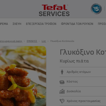
ΊΡΕΜΑ
ΣΚΕΎΗ
ΕΠΕΞΕΡΓΑΣΊΑ ΤΡΟΦΏΝ
ΦΡΟΝΤΊΔΑ ΤΩΝ ΡΟΎΧΩΝ
ΠΡΟΣ
 στα μαγειρικά σκεύη
>
ΣΥΝΤΑΓΕΣ
>
List
>
Γλυκόξινο Κοτόπουλο
Γλυκόξινο Κ
Κυρίως πιάτα
Αριθμός ατόμων
Κόστος
Δυσκολία
Χρόνος προετοιμασίας