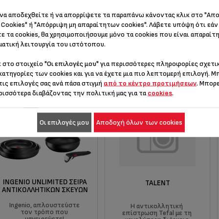
να αποδεχθείτε ή να απορρίψετε τα παραπάνω κάνοντας κλικ στο "Απ
Cookies" ή "Απόρριψη μη απαραίτητων cookies". Λάβετε υπόψη ότι εάν
fal για την εκτέλεση τ
ε τα cookies, θα χρησιμοποιήσουμε μόνο τα cookies που είναι απαραίτη
ατική λειτουργία του ιστότοπου.
ας
κ στο στοιχείο
"Οι επιλογές μου"
για περισσότερες πληροφορίες σχετικ
κατηγορίες των cookies και για να έχετε μια πιο λεπτομερή επιλογή. Μ
τις επιλογές σας ανά πάσα στιγμή
από το κέντρο προτιμήσεων
. Μπορ
ρισσότερα διαβάζοντας την πολιτική μας για τα
cookies
.
Οι επιλογές μου
Αποδοχή όλων των cookies
INGENIO UNLIMITED ΣΕΙΡΆ
TALENT
ΑΝΤΙΚΟΛΛΗΤΙΚΏΝ ΣΚΕΥΏΝ
Ingenio, απλουστεύστε
Η αντικολλητική
τον τρόπο που
επίστρωση Tefal με τη
μαγειρεύετε!