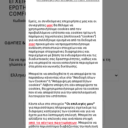
ΕΓΧΕΙΡΊΔΙΟ ΧΡΉΣΗΣ ΚΑΙ ΣΥΧΝΈΣ
ΕΡΩΤΉΣΕΙΣ/ ΑΠΑΝΤΉΣΕΙΣ INSTANT
COMFORT COMPACT SO2320+21
Κωδικός :
SO2320F0
Εμείς, οι συνδεόμενες επιχειρήσεις μας και οι
μας
συνεργάτες
θα θέλαμε να
χρησιμοποιήσουμε cookies από τον
προβαλλόμενο ιστότοπο και cookies τρίτων ή
παρόμοιες τεχνολογίες (συλλογικά "cookies")
για να συλλέξουμε ορισμένα από τα δεδομένα
ΟΔΗΓΊΕΣ & ΕΓΧΕΙΡΊΔΙΑ
σας
προκειμένου να πραγματοποιήσουμε
ανάλυση στατιστικών στοιχείων και να
παρέχουμε στοχευμένες διαφημίσεις και
περιεχόμενο με βάση τα ενδιαφέροντα και τις
διαδικτυακές σας δραστηριότητες, καθώς και
Για να προβάλετε τις Οδηγίες & το Εγχειρίδιο, επιλέξτε τη
για να μπορείτε να κοινοποιήσετε περιεχόμενο
γλώσσα σας:
στα μέσα κοινωνικής δικτύωσης.
Μπορείτε να αποδεχθείτε ή να απορρίψετε τα
παραπάνω κάνοντας κλικ στο "Αποδοχή όλων
των Cookies" ή "Απόρριψη μη απαραίτητων
cookies". Λάβετε υπόψη ότι εάν απορρίψετε τα
cookies, θα χρησιμοποιήσουμε μόνο τα cookies
που είναι απαραίτητα για την αποτελεσματική
λειτουργία του ιστότοπου.
"Οι επιλογές μου"
Κάντε κλικ στο στοιχείο
για περισσότερες πληροφορίες σχετικά με τις
διάφορες κατηγορίες των cookies και για να
έχετε μια πιο λεπτομερή επιλογή. Μπορείτε να
αλλάξετε τις επιλογές σας ανά πάσα στιγμή
από το κέντρο προτιμήσεων
. Μπορείτε να
μάθετε περισσότερα διαβάζοντας την πολιτική