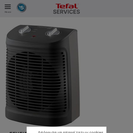
Μενού
ΑΝΑΛΩΤΩΝ
ΙΣΤΡΏΣΕΙΣ ΜΑΣ
Απόρριψη μη απαραίτητων cookies