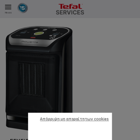
Μενού
ΑΝΑΛΩΤΩΝ
ΙΣΤΡΏΣΕΙΣ ΜΑΣ
Απόρριψη μη απαραίτητων cookies