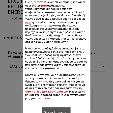
ΕΓΧΕΙΡΊΔΙΟ ΧΡΉΣΗΣ ΚΑΙ ΣΥΧΝΈΣ
Εμείς, οι συνδεόμενες επιχειρήσεις μας και οι
ΕΡΩΤΉΣΕΙΣ/ ΑΠΑΝΤΉΣΕΙΣ CERAMIC
μας
συνεργάτες
θα θέλαμε να
χρησιμοποιήσουμε cookies από τον
ENERGY EXCEL II SO9075
προβαλλόμενο ιστότοπο και cookies τρίτων ή
παρόμοιες τεχνολογίες (συλλογικά "cookies")
Κωδικός :
SO9075F0
για να συλλέξουμε ορισμένα από τα δεδομένα
σας
προκειμένου να πραγματοποιήσουμε
ανάλυση στατιστικών στοιχείων και να
παρέχουμε στοχευμένες διαφημίσεις και
περιεχόμενο με βάση τα ενδιαφέροντα και τις
διαδικτυακές σας δραστηριότητες, καθώς και
ΟΔΗΓΊΕΣ & ΕΓΧΕΙΡΊΔΙΑ
για να μπορείτε να κοινοποιήσετε περιεχόμενο
στα μέσα κοινωνικής δικτύωσης.
Μπορείτε να αποδεχθείτε ή να απορρίψετε τα
παραπάνω κάνοντας κλικ στο "Αποδοχή όλων
Για να προβάλετε τις Οδηγίες & το Εγχειρίδιο, επιλέξτε τη
των Cookies" ή "Απόρριψη μη απαραίτητων
γλώσσα σας:
cookies". Λάβετε υπόψη ότι εάν απορρίψετε τα
cookies, θα χρησιμοποιήσουμε μόνο τα cookies
που είναι απαραίτητα για την αποτελεσματική
λειτουργία του ιστότοπου.
"Οι επιλογές μου"
Κάντε κλικ στο στοιχείο
για περισσότερες πληροφορίες σχετικά με τις
διάφορες κατηγορίες των cookies και για να
έχετε μια πιο λεπτομερή επιλογή. Μπορείτε να
αλλάξετε τις επιλογές σας ανά πάσα στιγμή
από το κέντρο προτιμήσεων
. Μπορείτε να
μάθετε περισσότερα διαβάζοντας την πολιτική
cookies
μας για τα
.
Οι επιλογές μου