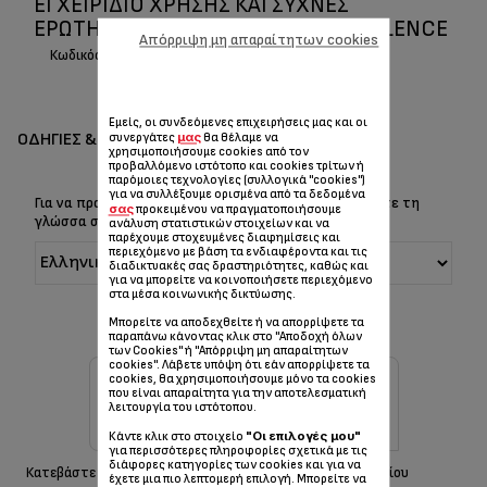
ΕΓΧΕΙΡΊΔΙΟ ΧΡΉΣΗΣ ΚΑΙ ΣΥΧΝΈΣ
ΕΡΩΤΉΣΕΙΣ/ ΑΠΑΝΤΉΣΕΙΣ TURBO SILENCE
Απόρριψη μη απαραίτητων cookies
Κωδικός :
VU2530F0
Εμείς, οι συνδεόμενες επιχειρήσεις μας και οι
ΟΔΗΓΊΕΣ & ΕΓΧΕΙΡΊΔΙΑ
μας
συνεργάτες
θα θέλαμε να
χρησιμοποιήσουμε cookies από τον
προβαλλόμενο ιστότοπο και cookies τρίτων ή
παρόμοιες τεχνολογίες (συλλογικά "cookies")
για να συλλέξουμε ορισμένα από τα δεδομένα
Για να προβάλετε τις Οδηγίες & το Εγχειρίδιο, επιλέξτε τη
σας
προκειμένου να πραγματοποιήσουμε
γλώσσα σας:
ανάλυση στατιστικών στοιχείων και να
παρέχουμε στοχευμένες διαφημίσεις και
περιεχόμενο με βάση τα ενδιαφέροντα και τις
διαδικτυακές σας δραστηριότητες, καθώς και
για να μπορείτε να κοινοποιήσετε περιεχόμενο
στα μέσα κοινωνικής δικτύωσης.
Μπορείτε να αποδεχθείτε ή να απορρίψετε τα
παραπάνω κάνοντας κλικ στο "Αποδοχή όλων
των Cookies" ή "Απόρριψη μη απαραίτητων
cookies". Λάβετε υπόψη ότι εάν απορρίψετε τα
cookies, θα χρησιμοποιήσουμε μόνο τα cookies
που είναι απαραίτητα για την αποτελεσματική
λειτουργία του ιστότοπου.
"Οι επιλογές μου"
Κάντε κλικ στο στοιχείο
για περισσότερες πληροφορίες σχετικά με τις
διάφορες κατηγορίες των cookies και για να
Κατεβάστε τις οδηγίες ασφαλείας
Λήψη εγχειριδίου
έχετε μια πιο λεπτομερή επιλογή. Μπορείτε να