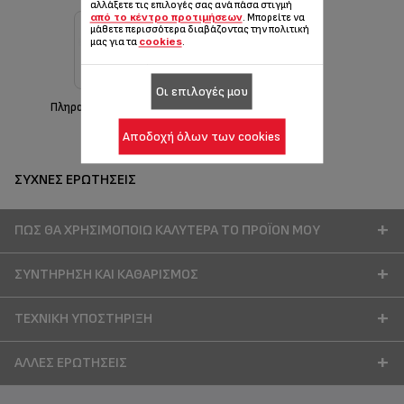
αλλάξετε τις επιλογές σας ανά πάσα στιγμή
από το κέντρο προτιμήσεων
. Μπορείτε να
μάθετε περισσότερα διαβάζοντας την πολιτική
cookies
μας για τα
.
Οι επιλογές μου
Πληροφορίες εγγύησης
Αποδοχή όλων των cookies
ΣΥΧΝΈΣ ΕΡΩΤΉΣΕΙΣ
ΠΏΣ ΘΑ ΧΡΗΣΙΜΟΠΟΙΏ ΚΑΛΎΤΕΡΑ ΤΟ ΠΡΟΪΌΝ ΜΟΥ
ΣΥΝΤΉΡΗΣΗ ΚΑΙ ΚΑΘΑΡΙΣΜΌΣ
ΤΕΧΝΙΚΉ ΥΠΟΣΤΉΡΙΞΗ
ΆΛΛΕΣ ΕΡΩΤΉΣΕΙΣ