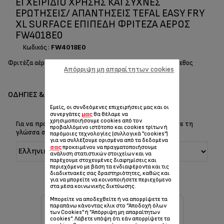
ΕΓΧΕΙΡΊΔΙΟ ΧΡΉΣΗΣ ΚΑΙ ΣΥΧΝΈΣ
ΕΡΩΤΉΣΕΙΣ/ ΑΠΑΝΤΉΣΕΙΣ TEFAL EASY FRY
XL SURFACE ΕΠΊΠΕΔΗ ΦΡΙΤΈΖΑ ΑΈΡΟΣ
FW4018E0
Κωδικός :
FW4018E0
Φριτέζα αέρος με μεγάλη επίπεδη επιφάνεια και κομψό μέγεθος
Απόρριψη μη απαραίτητων cookies
ΟΔΗΓΊΕΣ & ΕΓΧΕΙΡΊΔΙΑ
Εμείς, οι συνδεόμενες επιχειρήσεις μας και οι
μας
συνεργάτες
θα θέλαμε να
χρησιμοποιήσουμε cookies από τον
Για να προβάλετε τις Οδηγίες & το Εγχειρίδιο, επιλέξτε τη
προβαλλόμενο ιστότοπο και cookies τρίτων ή
γλώσσα σας:
παρόμοιες τεχνολογίες (συλλογικά "cookies")
για να συλλέξουμε ορισμένα από τα δεδομένα
σας
προκειμένου να πραγματοποιήσουμε
ανάλυση στατιστικών στοιχείων και να
παρέχουμε στοχευμένες διαφημίσεις και
περιεχόμενο με βάση τα ενδιαφέροντα και τις
διαδικτυακές σας δραστηριότητες, καθώς και
για να μπορείτε να κοινοποιήσετε περιεχόμενο
στα μέσα κοινωνικής δικτύωσης.
Μπορείτε να αποδεχθείτε ή να απορρίψετε τα
παραπάνω κάνοντας κλικ στο "Αποδοχή όλων
των Cookies" ή "Απόρριψη μη απαραίτητων
cookies". Λάβετε υπόψη ότι εάν απορρίψετε τα