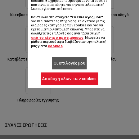
cookies, θα χρησιμοποιήσουμε μόνο τα cookies
που είναι απαραίτητα για την αποτελεσματική
λειτουργία του ιστότοπου.
Κατεβάστε τον γρήγορο οδηγό
Κατεβάστε τον γρήγορο οδηγό
"Οι επιλογές μου"
Κάντε κλικ στο στοιχείο
εκκίνησης
εκκίνησης
για περισσότερες πληροφορίες σχετικά με τις
διάφορες κατηγορίες των cookies και για να
έχετε μια πιο λεπτομερή επιλογή. Μπορείτε να
αλλάξετε τις επιλογές σας ανά πάσα στιγμή
από το κέντρο προτιμήσεων
. Μπορείτε να
μάθετε περισσότερα διαβάζοντας την πολιτική
cookies
μας για τα
.
Κατεβάστε τις οδηγίες ασφαλείας
Λήψη εγχειριδίου
Οι επιλογές μου
Αποδοχή όλων των cookies
Πληροφορίες εγγύησης
ΣΥΧΝΈΣ ΕΡΩΤΉΣΕΙΣ