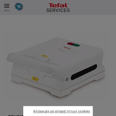
Μενού
ΑΝΑΛΩΤΩΝ
ΙΣΤΡΏΣΕΙΣ ΜΑΣ
Απόρριψη μη απαραίτητων cookies