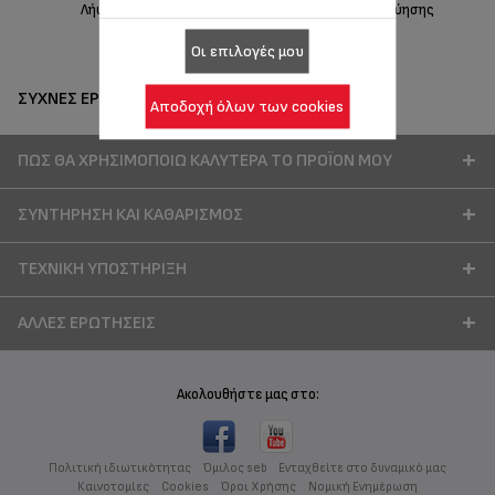
Λήψη εγχειριδίου
Πληροφορίες εγγύησης
Οι επιλογές μου
ΣΥΧΝΈΣ ΕΡΩΤΉΣΕΙΣ
Αποδοχή όλων των cookies
ΠΏΣ ΘΑ ΧΡΗΣΙΜΟΠΟΙΏ ΚΑΛΎΤΕΡΑ ΤΟ ΠΡΟΪΌΝ ΜΟΥ
ΣΥΝΤΉΡΗΣΗ ΚΑΙ ΚΑΘΑΡΙΣΜΌΣ
ΤΕΧΝΙΚΉ ΥΠΟΣΤΉΡΙΞΗ
ΆΛΛΕΣ ΕΡΩΤΉΣΕΙΣ
Ακολουθήστε μας στο:
Πολιτική ιδιωτικότητας
Όμιλος seb
Ενταχθείτε στο δυναμικό μας
Καινοτομίες
Cookies
Όροι Χρήσης
Νομική Ενημέρωση