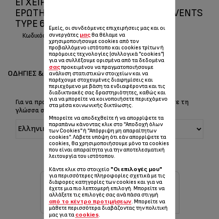
ΕΓΧΕΙΡΊΔΙΟ ΧΡΉΣΗΣ ΚΑΙ ΣΥΧΝΈΣ
ΕΡΩΤΉΣΕΙΣ/ ΑΠΑΝΤΉΣΕΙΣ SIMPLY INVENTS
TYPE 6040 SERIE 1
Εμείς, οι συνδεόμενες επιχειρήσεις μας και οι
μας
Κωδικός :
WD310012
συνεργάτες
θα θέλαμε να
χρησιμοποιήσουμε cookies από τον
προβαλλόμενο ιστότοπο και cookies τρίτων ή
παρόμοιες τεχνολογίες (συλλογικά "cookies")
για να συλλέξουμε ορισμένα από τα δεδομένα
σας
προκειμένου να πραγματοποιήσουμε
ΟΔΗΓΊΕΣ & ΕΓΧΕΙΡΊΔΙΑ
ανάλυση στατιστικών στοιχείων και να
παρέχουμε στοχευμένες διαφημίσεις και
περιεχόμενο με βάση τα ενδιαφέροντα και τις
διαδικτυακές σας δραστηριότητες, καθώς και
για να μπορείτε να κοινοποιήσετε περιεχόμενο
Για να προβάλετε τις Οδηγίες & το Εγχειρίδιο, επιλέξτε τη
στα μέσα κοινωνικής δικτύωσης.
γλώσσα σας:
Μπορείτε να αποδεχθείτε ή να απορρίψετε τα
παραπάνω κάνοντας κλικ στο "Αποδοχή όλων
των Cookies" ή "Απόρριψη μη απαραίτητων
cookies". Λάβετε υπόψη ότι εάν απορρίψετε τα
cookies, θα χρησιμοποιήσουμε μόνο τα cookies
που είναι απαραίτητα για την αποτελεσματική
λειτουργία του ιστότοπου.
"Οι επιλογές μου"
Κάντε κλικ στο στοιχείο
για περισσότερες πληροφορίες σχετικά με τις
διάφορες κατηγορίες των cookies και για να
έχετε μια πιο λεπτομερή επιλογή. Μπορείτε να
αλλάξετε τις επιλογές σας ανά πάσα στιγμή
από το κέντρο προτιμήσεων
. Μπορείτε να
μάθετε περισσότερα διαβάζοντας την πολιτική
cookies
μας για τα
.