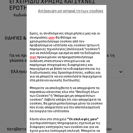
ΕΓΧΕΙΡΊΔΙΟ ΧΡΉΣΗΣ ΚΑΙ ΣΥΧΝΈΣ
ΕΡΩΤΉΣΕΙΣ/ ΑΠΑΝΤΉΣΕΙΣ SENSE
Απόρριψη μη απαραίτητων cookies
Κωδικός :
PP1027A9
Εμείς, οι συνδεόμενες επιχειρήσεις μας και οι
ΟΔΗΓΊΕΣ & ΕΓΧΕΙΡΊΔΙΑ
μας
συνεργάτες
θα θέλαμε να
χρησιμοποιήσουμε cookies από τον
προβαλλόμενο ιστότοπο και cookies τρίτων ή
παρόμοιες τεχνολογίες (συλλογικά "cookies")
για να συλλέξουμε ορισμένα από τα δεδομένα
Για να προβάλετε τις Οδηγίες & το Εγχειρίδιο, επιλέξτε τη
σας
προκειμένου να πραγματοποιήσουμε
γλώσσα σας:
ανάλυση στατιστικών στοιχείων και να
παρέχουμε στοχευμένες διαφημίσεις και
περιεχόμενο με βάση τα ενδιαφέροντα και τις
διαδικτυακές σας δραστηριότητες, καθώς και
για να μπορείτε να κοινοποιήσετε περιεχόμενο
στα μέσα κοινωνικής δικτύωσης.
Μπορείτε να αποδεχθείτε ή να απορρίψετε τα
παραπάνω κάνοντας κλικ στο "Αποδοχή όλων
των Cookies" ή "Απόρριψη μη απαραίτητων
cookies". Λάβετε υπόψη ότι εάν απορρίψετε τα
cookies, θα χρησιμοποιήσουμε μόνο τα cookies
που είναι απαραίτητα για την αποτελεσματική
λειτουργία του ιστότοπου.
"Οι επιλογές μου"
Κάντε κλικ στο στοιχείο
για περισσότερες πληροφορίες σχετικά με τις
διάφορες κατηγορίες των cookies και για να
Κατεβάστε τις οδηγίες ασφαλείας
Λήψη εγχειριδίου
έχετε μια πιο λεπτομερή επιλογή. Μπορείτε να