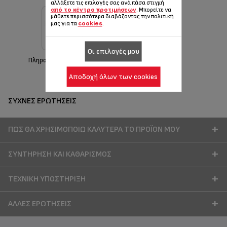
αλλάξετε τις επιλογές σας ανά πάσα στιγμή
από το κέντρο προτιμήσεων
. Μπορείτε να
μάθετε περισσότερα διαβάζοντας την πολιτική
cookies
μας για τα
.
Οι επιλογές μου
Πληροφορίες εγγύησης
Αποδοχή όλων των cookies
ΣΥΧΝΈΣ ΕΡΩΤΉΣΕΙΣ
ΠΏΣ ΘΑ ΧΡΗΣΙΜΟΠΟΙΏ ΚΑΛΎΤΕΡΑ ΤΟ ΠΡΟΪΌΝ ΜΟΥ
ΣΥΝΤΉΡΗΣΗ ΚΑΙ ΚΑΘΑΡΙΣΜΌΣ
ΤΕΧΝΙΚΉ ΥΠΟΣΤΉΡΙΞΗ
ΆΛΛΕΣ ΕΡΩΤΉΣΕΙΣ