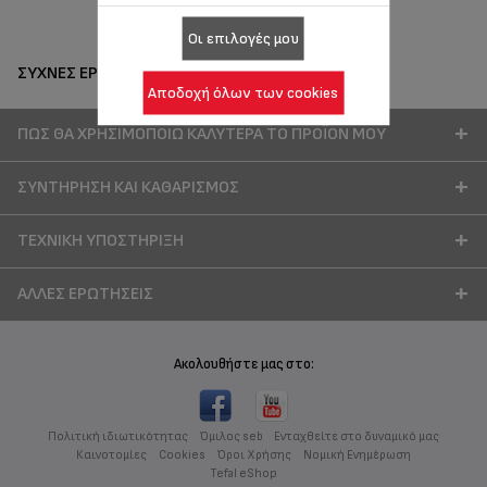
Οι επιλογές μου
ΣΥΧΝΈΣ ΕΡΩΤΉΣΕΙΣ
Αποδοχή όλων των cookies
ΠΏΣ ΘΑ ΧΡΗΣΙΜΟΠΟΙΏ ΚΑΛΎΤΕΡΑ ΤΟ ΠΡΟΪΌΝ ΜΟΥ
ΣΥΝΤΉΡΗΣΗ ΚΑΙ ΚΑΘΑΡΙΣΜΌΣ
ΤΕΧΝΙΚΉ ΥΠΟΣΤΉΡΙΞΗ
ΆΛΛΕΣ ΕΡΩΤΉΣΕΙΣ
Ακολουθήστε μας στο:
Πολιτική ιδιωτικότητας
Όμιλος seb
Ενταχθείτε στο δυναμικό μας
Καινοτομίες
Cookies
Όροι Χρήσης
Νομική Ενημέρωση
Tefal eShop