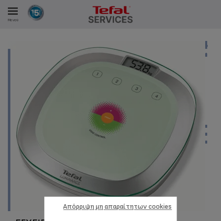
Μενού
ΑΝΑΛΩΤΩΝ
ΙΣΤΡΏΣΕΙΣ ΜΑΣ
Απόρριψη μη απαραίτητων cookies