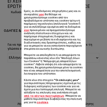
ΕΓΧΕΙΡΊΔΙΟ ΧΡΉΣΗΣ ΚΑΙ ΣΥΧΝΈΣ
ΕΡΩΤΉΣΕΙΣ/ ΑΠΑΝΤΉΣΕΙΣ LUMINANCE
Εμείς, οι συνδεόμενες επιχειρήσεις μας και οι
Κωδικός :
PP8043A9
μας
συνεργάτες
θα θέλαμε να
χρησιμοποιήσουμε cookies από τον
προβαλλόμενο ιστότοπο και cookies τρίτων ή
παρόμοιες τεχνολογίες (συλλογικά "cookies")
για να συλλέξουμε ορισμένα από τα δεδομένα
ΟΔΗΓΊΕΣ & ΕΓΧΕΙΡΊΔΙΑ
σας
προκειμένου να πραγματοποιήσουμε
ανάλυση στατιστικών στοιχείων και να
παρέχουμε στοχευμένες διαφημίσεις και
περιεχόμενο με βάση τα ενδιαφέροντα και τις
διαδικτυακές σας δραστηριότητες, καθώς και
Για να προβάλετε τις Οδηγίες & το Εγχειρίδιο, επιλέξτε τη
για να μπορείτε να κοινοποιήσετε περιεχόμενο
γλώσσα σας:
στα μέσα κοινωνικής δικτύωσης.
Μπορείτε να αποδεχθείτε ή να απορρίψετε τα
παραπάνω κάνοντας κλικ στο "Αποδοχή όλων
των Cookies" ή "Απόρριψη μη απαραίτητων
cookies". Λάβετε υπόψη ότι εάν απορρίψετε τα
cookies, θα χρησιμοποιήσουμε μόνο τα cookies
που είναι απαραίτητα για την αποτελεσματική
λειτουργία του ιστότοπου.
"Οι επιλογές μου"
Κάντε κλικ στο στοιχείο
για περισσότερες πληροφορίες σχετικά με τις
διάφορες κατηγορίες των cookies και για να
έχετε μια πιο λεπτομερή επιλογή. Μπορείτε να
αλλάξετε τις επιλογές σας ανά πάσα στιγμή
από το κέντρο προτιμήσεων
. Μπορείτε να
μάθετε περισσότερα διαβάζοντας την πολιτική
cookies
μας για τα
.
Λήψη εγχειριδίου
Πληροφορίες εγγύησης