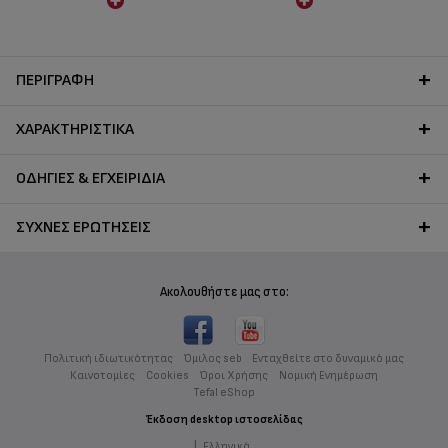
μαγείρεμα.
είναι ανακυκλώσιμο προϊόν**.
*Τα ανακυκλωμένα υλικά
αντιπροσωπεύουν
τουλάχιστον το 77% του
ΠΕΡΙΓΡΑΦΉ
συνολικού προϊόντος
**Δυνατότητα ανακύκλωσης,
εφόσον απορριφθεί σε
ΧΑΡΑΚΤΗΡΙΣΤΙΚΆ
κατάλληλες εγκαταστάσεις.
Προϊόν ανακυκλώσιμο σε
ποσοστό τουλάχιστον 82%,
ΟΔΗΓΊΕΣ & ΕΓΧΕΙΡΊΔΙΑ
εκτός από τις λαβές και το
καπάκι
ΣΥΧΝΈΣ ΕΡΩΤΉΣΕΙΣ
Ακολουθήστε μας στο:
Πολιτική ιδιωτικότητας
Όμιλος seb
Ενταχθείτε στο δυναμικό μας
Καινοτομίες
Cookies
Όροι Χρήσης
Νομική Ενημέρωση
Tefal eShop
Έκδοση desktop ιστοσελίδας
|
Ελληνικά