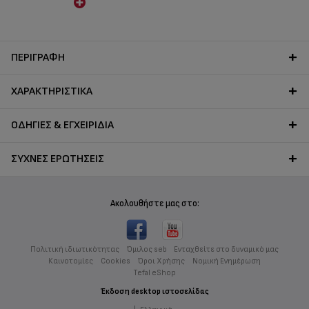
την εξοικονόμηση χώρου
στον πάγκο.
ΠΕΡΙΓΡΑΦΉ
ΧΑΡΑΚΤΗΡΙΣΤΙΚΆ
ΟΔΗΓΊΕΣ & ΕΓΧΕΙΡΊΔΙΑ
ΣΥΧΝΈΣ ΕΡΩΤΉΣΕΙΣ
Ακολουθήστε μας στο:
Πολιτική ιδιωτικότητας
Όμιλος seb
Ενταχθείτε στο δυναμικό μας
Καινοτομίες
Cookies
Όροι Χρήσης
Νομική Ενημέρωση
Tefal eShop
Έκδοση desktop ιστοσελίδας