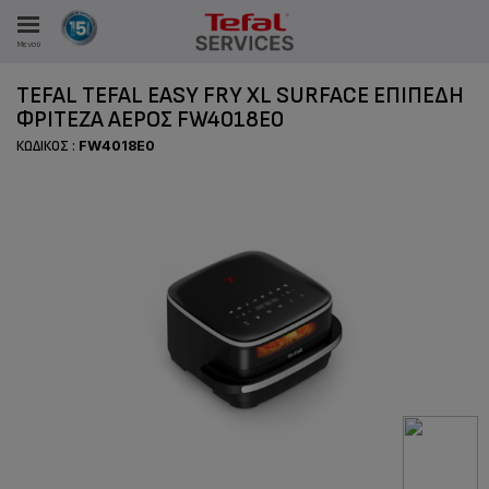
Μενού
TEFAL TEFAL EASY FRY XL SURFACE ΕΠΊΠΕΔΗ
ΦΡΙΤΈΖΑ ΑΈΡΟΣ FW4018E0
ΚΩΔΙΚΌΣ :
FW4018E0
ΑΝΑΛΩΤΩΝ
ΙΣΤΡΏΣΕΙΣ ΜΑΣ