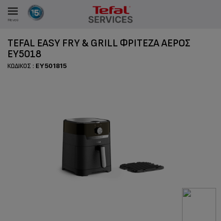
Μενού
TEFAL EASY FRY & GRILL ΦΡΙΤΈΖΑ ΑΈΡΟΣ
EY5018
ΚΩΔΙΚΌΣ :
EY501815
ΑΝΑΛΩΤΩΝ
ΙΣΤΡΏΣΕΙΣ ΜΑΣ