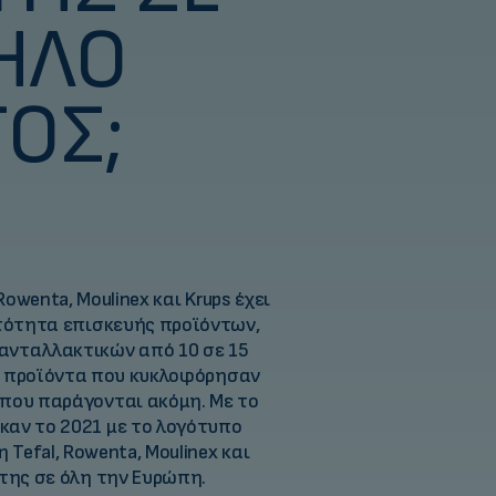
ΗΛΌ
ΟΣ;
?
Rowenta, Moulinex και Krups έχει
ατότητα επισκευής προϊόντων,
ανταλλακτικών από 10 σε 15
έα προϊόντα που κυκλοφόρησαν
 που παράγονται ακόμη. Με το
αν το 2021 με το λογότυπο
Tefal, Rowenta, Moulinex και
 της σε όλη την Ευρώπη.