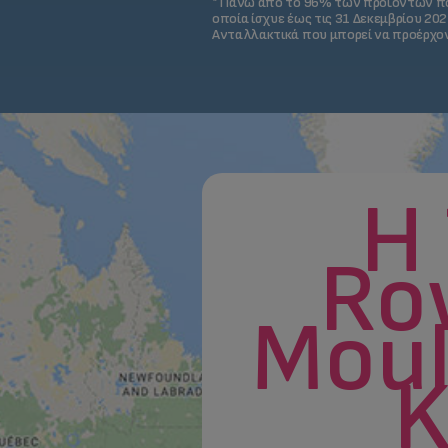
* Πάνω από το 96% των προϊόντων πο
οποία ίσχυε έως τις 31 Δεκεμβρίου 20
Ανταλλακτικά που μπορεί να προέρχον
H 
Ro
Moul
K