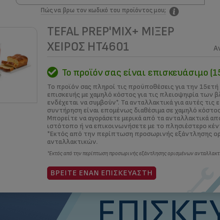
Πώς να βρω τον κωδικό του προϊόντος μου;
TEFAL PREP'MIX+ ΜΊΞΕΡ
ΜΑΣ
ME ΠΟΙΟ ΤΡΟΠΟ;
ΚΕΝΤΡΑ ΕΠΙΣΚΕΥΩΝ
ΟΙ ΛΥΣΕΙΣ ΜΑ
ΧΕΙΡΌΣ HT4601
Α
Το προϊόν σας είναι επισκευάσιμο (1
Τι εί
Το προϊόν σας πληροί τις προϋποθέσεις για την 15ετή
επισκευής με χαμηλό κόστος για τις πλειοψηφία των 
ενδέχεται να συμβούν*. Τα ανταλλακτικά για αυτές τις 
συντήρηση είναι επομένως διαθέσιμα σε χαμηλό κόστος
15ε
Μπορείτε να αγοράσετε μερικά από τα ανταλλακτικά απ
ιστότοπο ή να επικοινωνήσετε με το πλησιέστερο κέν
*Εκτός από την περίπτωση προσωρινής εξάντλησης ο
ανταλλακτικών.
*Εκτός από την περίπτωση προσωρινής εξάντλησης ορισμένων ανταλλακτ
ΔΈΣΜ
ΒΡΕΊΤΕ ΈΝΑΝ ΕΠΙΣΚΕΥΑΣΤΉ
ΕΠΙΣΚΕ