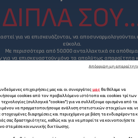
ΔΊΠΛΑ ΣΟΥ..
ιαστεί για να επισκευάζονται, να αποσυναρμολογούνται
εύκολα.
Με περισσότερα από 50.000 ανταλλακτικά σε απόθεμα
όν για να επισκευαστούν μόνο τα απολύτως απαραίτητα κ
Απόρριψη μη απαραίτητ
Οι μ
συνδεόμενες επιχειρήσεις μας και οι συνεργάτες
μας
θα θέλαμε να
Mou
ιήσουμε cookies από τον προβαλλόμενο ιστότοπο και cookies τρίτων
προ
 τεχνολογίες (συλλογικά "cookies") για να συλλέξουμε ορισμένα από τα
παρ
ιμένου να πραγματοποιήσουμε ανάλυση στατιστικών στοιχείων και ν
κάν
συν
 στοχευμένες διαφημίσεις και περιεχόμενο με βάση τα ενδιαφέροντα κ
προ
κές σας δραστηριότητες, καθώς και για να μπορείτε να κοινοποιήσετε
εξε
νο στα μέσα κοινωνικής δικτύωσης.
πλη
ετικέτα «15ετής δέσμευση επισ