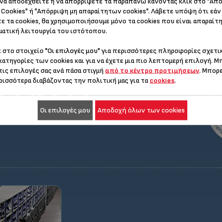
να αποδεχθείτε ή να απορρίψετε τα παραπάνω κάνοντας κλικ στο "Απ
Rowenta, Moulinex και Krups δ
Cookies" ή "Απόρριψη μη απαραίτητων cookies". Λάβετε υπόψη ότι εάν
για όλα σχεδόν τα προϊόντα τη
ε τα cookies, θα χρησιμοποιήσουμε μόνο τα cookies που είναι απαραίτη
ατική λειτουργία του ιστότοπου.
κ στο στοιχείο
"Οι επιλογές μου"
για περισσότερες πληροφορίες σχετικ
κατηγορίες των cookies και για να έχετε μια πιο λεπτομερή επιλογή. Μ
όνια
τις επιλογές σας ανά πάσα στιγμή
από το κέντρο προτιμήσεων
. Μπορ
ρισσότερα διαβάζοντας την πολιτική μας για τα
cookies
.
Οι επιλογές μου
Αποδοχή όλων των cookies