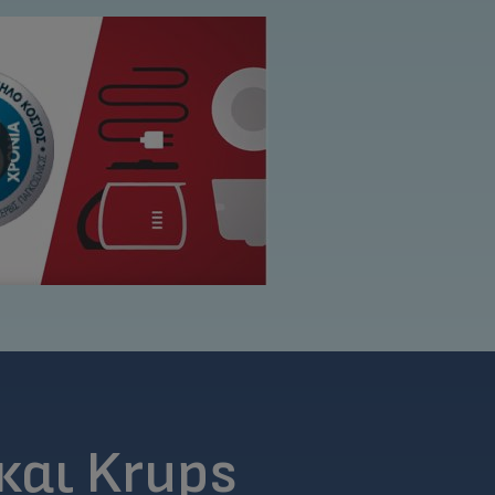
 και Krups