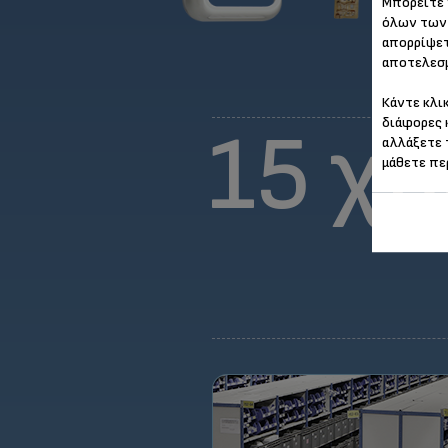
Μπορείτε 
όλων των 
απορρίψετ
αποτελεσμ
Κάντε κλι
διάφορες 
15 χρ
αλλάξετε 
μάθετε πε