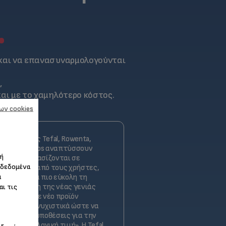
.
 και να επανασυναρμολογούνται
,
αι με το χαμηλότερο κόστος.
ων cookies
ηχανικοί της Tefal, Rowenta,
linex και Krups αναπτύσσουν
 ή
ϊόντα που βασίζονται σε
 δεδομένα
ατηρήσεις από τους χρήστες,
α
οντας ακόμα πιο εύκολη τη
αρμολόγηση της νέας γενιάς
αι τις
ϊόντων. Κάθε νέο προϊόν
τάζεται εξονυχιστικά ώστε να
ροί τις προϋποθέσεις για την
κευής σε λογική τιμή». Η Tefal,