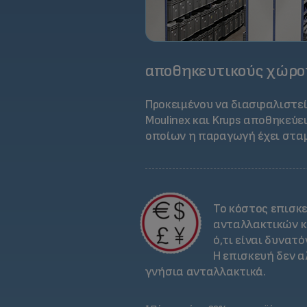
αποθηκευτικούς χώρο
Προκειμένου να διασφαλιστεί
Moulinex και Krups αποθηκεύε
οποίων η παραγωγή έχει στα
Το κόστος επισκ
ανταλλακτικών κα
ό,τι είναι δυνατ
Η επισκευή δεν α
γνήσια ανταλλακτικά.