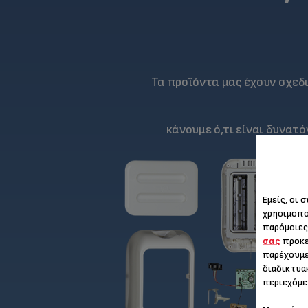
Τα προϊόντα μας έχουν σχεδ
κάνουμε ό,τι είναι δυνατ
Εμείς, οι 
χρησιμοπο
παρόμοιες
σας
προκε
παρέχουμε
διαδικτυα
περιεχόμε