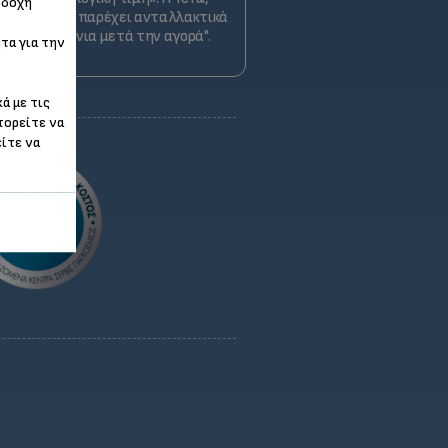
οδοχή
εσμεύεται να παρέχει ανταλλακτικά
ς για 15 χρόνια μετά την αγορά".
τα για την
ά με τις
πορείτε να
είτε να