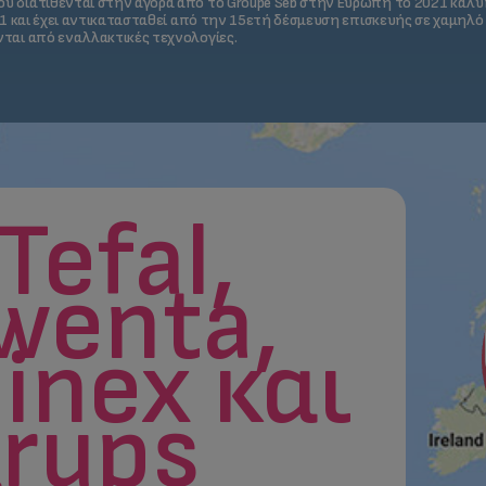
υ διατίθενται στην αγορά από το Groupe Seb στην Ευρώπη το 2021 καλ
21 και έχει αντικατασταθεί από την 15ετή δέσμευση επισκευής σε χαμηλό
ται από εναλλακτικές τεχνολογίες.
Tefal,
wenta,
inex και
rups