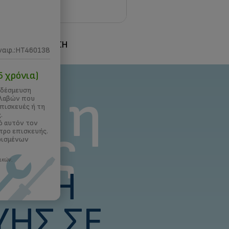
Σ
3D ΕΚΤΥΠΩΣΗ
ναφ.:HT460138
5 χρόνια)
ναι η
 δέσμευση
βλαβών που
επισκευές ή τη
.
τής
ό αυτόν τον
τρο επισκευής.
ρισμένων
ικών.
ΕΥΣΗ
ΥΉΣ ΣΕ