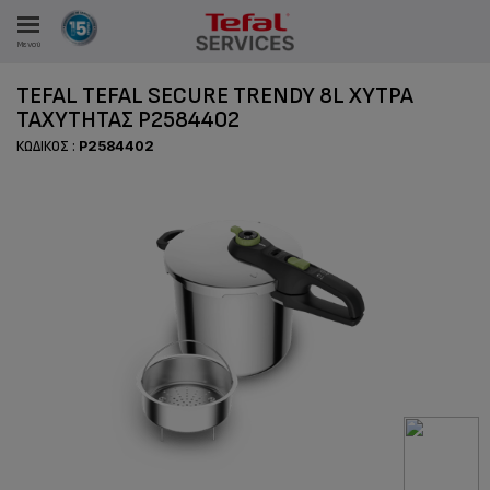
Μενού
TEFAL TEFAL SECURE TRENDY 8L ΧΎΤΡΑ
ΤΑΧΎΤΗΤΑΣ P2584402
ΚΩΔΙΚΌΣ :
P2584402
ΑΝΑΛΩΤΩΝ
ΙΣΤΡΏΣΕΙΣ ΜΑΣ