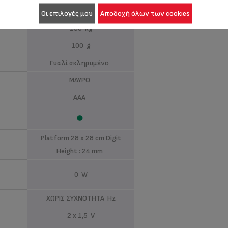
Οι επιλογές μου
Αποδοχή όλων των cookies
150 kg
100 g
Γυαλί σκληρυμένο
ΜΑΥΡΟ
AAA
Platform 28 x 28 cm Digit
Height : 24 mm
0 W
ΧΩΡΙΣ ΣΥΧΝΟΤΗΤΑ Hz
2 x 1,5 V