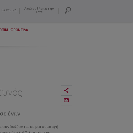
Ακολουθήστε την
Ελληνικά
Tefal
ΩΠΙΚΗ ΦΡΟΝΤΙΔΑ
Ζυγός
σε έναν
λία συνδυάζονται σε μια συμπαγή
ισμα εύκολο! Ο λεπτός της