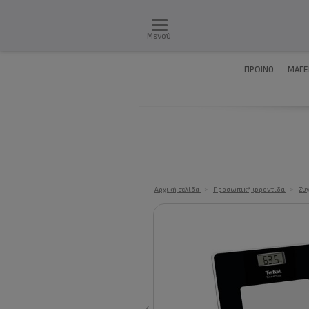
Μενού
ΠΡΩΙΝΌ
ΜΑΓΕ
Αρχική σελίδα
>
Προσωπική φροντίδα
>
Ζυ