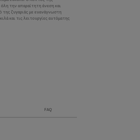
 όλη την απαραίτητη άνεση και
ό της ζυγαριάς με ευανάγνωστη
 κιλά και τις λειτουργίες αυτόματης
FAQ