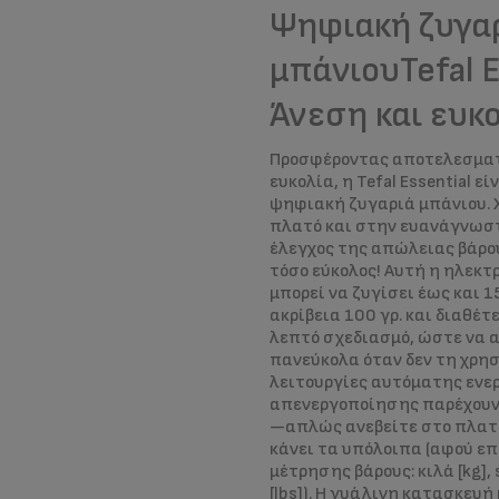
Ψηφιακή ζυγα
μπάνιουTefal E
Άνεση και ευκ
Προσφέροντας αποτελεσματ
ευκολία, η Tefal Essential εί
ψηφιακή ζυγαριά μπάνιου. 
πλατό και στην ευανάγνωστ
έλεγχος της απώλειας βάρο
τόσο εύκολος! Αυτή η ηλεκτ
μπορεί να ζυγίσει έως και 1
ακρίβεια 100 γρ. και διαθέτ
λεπτό σχεδιασμό, ώστε να 
πανεύκολα όταν δεν τη χρησ
λειτουργίες αυτόματης ενε
απενεργοποίησης παρέχουν
—απλώς ανεβείτε στο πλατό
κάνει τα υπόλοιπα (αφού επ
μέτρησης βάρους: κιλά [kg], s
[lbs]). Η γυάλινη κατασκευή