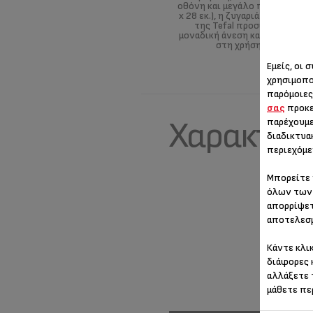
οθόνη και μεγάλο πλατό (28
x 28 εκ.), η ζυγαριά Essential
της Tefal προσφέρει
μοναδική άνεση και ευκολία
στη χρήση.
Εμείς, οι 
χρησιμοπο
παρόμοιες
σας
προκε
Χαρακτηρ
παρέχουμε
διαδικτυα
περιεχόμε
Μπορείτε 
όλων των 
απορρίψετ
αποτελεσμ
Κάντε κλι
διάφορες 
αλλάξετε 
μάθετε πε