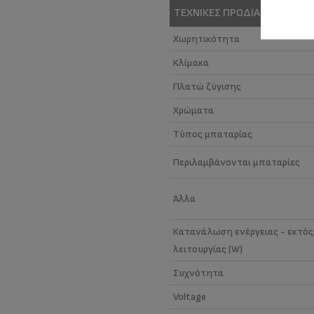
ΤΕΧΝΙΚΕΣ ΠΡΟΔΙΑΓΡΑΦΕΣ
Χωρητικότητα
Κλίμακα
Πλατώ ζύγισης
Χρώματα
Τύπος μπαταρίας
Περιλαμβάνονται μπαταρίες
Άλλα
Κατανάλωση ενέργειας - εκτός
λειτουργίας (W)
Συχνότητα
Voltage