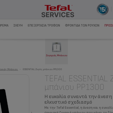
ΊΡΕΜΑ
ΣΚΕΎΗ
ΕΠΕΞΕΡΓΑΣΊΑ ΤΡΟΦΏΝ
ΦΡΟΝΤΊΔΑ ΤΩΝ ΡΟΎΧΩΝ
ΠΡΟΣ
Ζυγαριές Μπάνιου
γαριές Μπάνιου
>
ESSENTIAL Ζυγός μπάνιου PP1300
TEFAL ESSENTIAL 
μπάνιου PP1300
Η ευκολία συναντά την άνεση 
ελκυστικό σχεδιασμό
Με την Tefal Essential, η άνεση και η ευκο
ψηφιακή ζυγαριά μπάνιου που κάνει το ζύγ