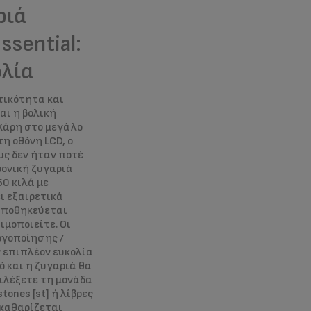
ριά
ssential:
ολία
ικότητα και
ναι η βολική
Χάρη στο μεγάλο
η οθόνη LCD, ο
υς δεν ήταν ποτέ
ρονική ζυγαριά
50 κιλά με
ει εξαιρετικά
αποθηκεύεται
ιμοποιείτε. Οι
ργοποίησης /
 επιπλέον ευκολία
 και η ζυγαριά θα
ιλέξετε τη μονάδα
tones [st] ή λίβρες
 καθαρίζεται