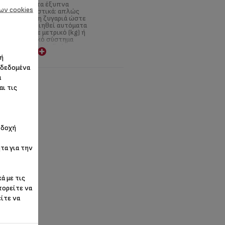
χάρη στα έξυπνα
ων cookies
χαρακτηριστικά: απλώς
ανεβείτε στη ζυγαριά ώστε
να ενεργοποιηθεί αυτόματα
και επιλέξτε μετρικό (kg) ή
βρετανικό σύστημα
μέτρησης (st, lbs), για
επιπλέον διευκόλυνση. Η
 ή
ζυγαριά απενεργοποιείται
 δεδομένα
αυτόματα μετά από 5
δευτερόλεπτα αδράνειας.
α
αι τις
οδοχή
τα για την
ά με τις
πορείτε να
είτε να