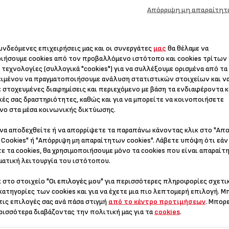
ύψος - ιδανικός ώστε να
150 κιλά και με ακρίβεια
Απόρριψη μη απαραίτητ
την αποθηκεύετε εύκολα
100 γρ., η ζυγαριά
όταν δεν τη
υποστηρίζει όλους τους
χρησιμοποιείτε.
σωματότυπους και όλα τα
μεγέθη.
συνδεόμενες επιχειρήσεις μας και οι συνεργάτες
μας
θα θέλαμε να
ιήσουμε cookies από τον προβαλλόμενο ιστότοπο και cookies τρίτων
 τεχνολογίες (συλλογικά "cookies") για να συλλέξουμε ορισμένα από τα
ιμένου να πραγματοποιήσουμε ανάλυση στατιστικών στοιχείων και ν
ιστικά
 στοχευμένες διαφημίσεις και περιεχόμενο με βάση τα ενδιαφέροντα κ
κές σας δραστηριότητες, καθώς και για να μπορείτε να κοινοποιήσετε
νο στα μέσα κοινωνικής δικτύωσης.
να αποδεχθείτε ή να απορρίψετε τα παραπάνω κάνοντας κλικ στο "Απ
Cookies" ή "Απόρριψη μη απαραίτητων cookies". Λάβετε υπόψη ότι εάν
ε τα cookies, θα χρησιμοποιήσουμε μόνο τα cookies που είναι απαραίτη
ατική λειτουργία του ιστότοπου.
κ στο στοιχείο
"Οι επιλογές μου"
για περισσότερες πληροφορίες σχετικ
κατηγορίες των cookies και για να έχετε μια πιο λεπτομερή επιλογή. Μ
τις επιλογές σας ανά πάσα στιγμή
από το κέντρο προτιμήσεων
. Μπορ
ρισσότερα διαβάζοντας την πολιτική μας για τα
cookies
.
ESSENTIAL ΖΥΓΌΣ ΜΠΆΝΙΟΥ
PP1300