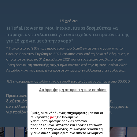
15 χρόνια
Η Tefal, Rowenta, Moulinex και Krups δεσμεύεται να
παρέχει ανταλλακτικά για όλα σχεδόν τα προϊόντα της
για 15 χρόνια μετά την αγορά*.
* Πάνω από το 96% των προϊόντων που διατίθενται στην αγορά από το
Groupe Seb στην Ευρώπη το 2021 καλύπτονταν από τη δεκαετή δέσμευση, η
οποία ίσχυε έως τις 31 Δεκεμβρίου 2021 και έχει αντικατασταθεί από την
15ετή δέσμευση επισκευής σε χαμηλό κόστος από την 1η Ιανουαρίου 2022.
Ανταλλακτικά που μπορεί να προέρχονται από εναλλακτικές τεχνολογίες.
8,3 εκατομμύρια ανταλλακτικά σε αποθηκευτικούς χώρους πάνω από 30.000
m²
Απόρριψη μη απαραίτητων cookies
Προκειμένου να διασφαλιστεί η μέγιστη δυνατή άμεση
διαθεσιμότητα των ανταλλακτικών, η Tefal αποθηκεύει
ανταλλακτικά για να καλύψει τις ανάγκες για τα επόμενα χρόνια
για προϊόντα των οποίων η παραγωγή έχει σταματήσει.
Εμείς, οι συνδεόμενες επιχειρήσεις μας και οι
μας
συνεργάτες
θα θέλαμε να
χρησιμοποιήσουμε cookies από τον
προβαλλόμενο ιστότοπο και cookies τρίτων ή
παρόμοιες τεχνολογίες (συλλογικά "cookies")
για να συλλέξουμε ορισμένα από τα δεδομένα