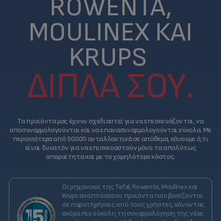
ROWENTA,
MOULINEX ΚΑΙ
KRUPS
ΔΊΠΛΑ ΣΟΥ.
Τα προϊόντα μας έχουν σχεδιαστεί για να επισκευάζονται, να
αποσυναρμολογούνται και να επανασυναρμολογούνται εύκολα. Με
περισσότερα από 50.000 ανταλλακτικά σε απόθεμα, κάνουμε ό,τι
είναι δυνατόν για να επισκευαστούν μόνο τα απολύτως
απαραίτητα και με το χαμηλότερο κόστος.
Οι μηχανικοί της Tefal, Rowenta, Moulinex και
Krups αναπτύσσουν προϊόντα που βασίζονται
σε παρατηρήσεις από τους χρήστες, κάνοντας
ακόμα πιο εύκολη τη συναρμολόγηση της νέας